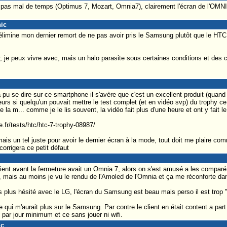
t pas mal de temps (Optimus 7, Mozart, Omnia7), clairement l'écran de l'OMN
nic
élimine mon dernier remort de ne pas avoir pris le Samsung plutôt que le HT
, je peux vivre avec, mais un halo parasite sous certaines conditions et des c
pu se dire sur ce smartphone il s'avère que c'est un excellent produit (quand
ailleurs si quelqu'un pouvait mettre le test complet (et en vidéo svp) du trophy ce
 la m... comme je le lis souvent, la vidéo fait plus d'une heure et ont y fait le 
le.fr/tests/htc/htc-7-trophy-08987/
amais un tel juste pour avoir le dernier écran à la mode, tout doit me plaire com
rrigera ce petit défaut
ient avant la fermeture avait un Omnia 7, alors on s'est amusé a les comparé
f, mais au moins je vu le rendu de l'Amoled de l'Omnia et ça me réconforte d
s plus hésité avec le LG, l'écran du Samsung est beau mais perso il est trop "
 qui m'aurait plus sur le Samsung. Par contre le client en était content a part 
par jour minimum et ce sans jouer ni wifi.
ic