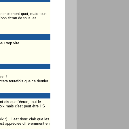
 simplement quoi, mais tous
ns bon écran de tous les
u trop vite ...
uns !
tera toutefois que ce dernier
 dis que l'écran, tout le
hoix mais c'est peut être HS
:) , il est donc clair que les
o est appréciée différemment en