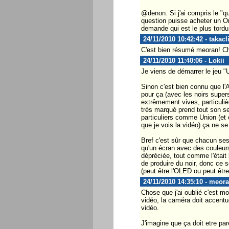
@denon: Si j'ai compris le "q
question puisse acheter un Om
demande qui est le plus tordu,
24/11/2010 10:42:42 - takacl
C'est bien résumé meoran! Cha
24/11/2010 11:40:06 - Lokii
Je viens de démarrer le jeu "U
Sinon c'est bien connu que l'
pour ça (avec les noirs supers
extrêmement vives, particulièr
très marqué prend tout son se
particuliers comme Union (et e
que je vois la vidéo) ça ne se
Bref c'est sûr que chacun ses
qu'un écran avec des couleurs
dépréciée, tout comme l'étai
de produire du noir, donc ce 
(peut être l'OLED ou peut être
24/11/2010 14:35:10 - meor
Chose que j'ai oublié c'est mo
vidéo, la caméra doit accentue
vidéo.
J'imagine que ça doit etre pare