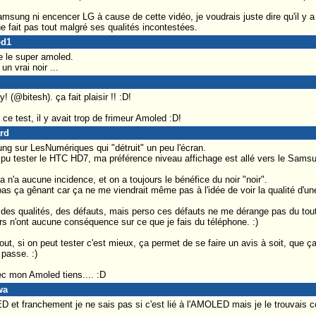
msung ni encencer LG à cause de cette vidéo, je voudrais juste dire qu'il y a
 fait pas tout malgré ses qualités incontestées.
od1
e le super amoled.
n vrai noir ...
! (@bitesh). ça fait plaisir !! :D!
 ce test, il y avait trop de frimeur Amoled :D!
ard
ung sur LesNumériques qui "détruit" un peu l'écran.
'ai pu tester le HTC HD7, ma préférence niveau affichage est allé vers le Sam
a n'a aucune incidence, et on a toujours le bénéfice du noir "noir".
as ça gênant car ça ne me viendrait même pas à l'idée de voir la qualité d'une
 a des qualités, des défauts, mais perso ces défauts ne me dérange pas du tout
urs n'ont aucune conséquence sur ce que je fais du téléphone. :)
ut, si on peut tester c'est mieux, ça permet de se faire un avis à soit, que ç
passe. :)
c mon Amoled tiens.... :D
wa
et franchement je ne sais pas si c'est lié à l'AMOLED mais je le trouvais co