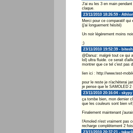
J'ai eu les 3 en main pendan
claque.
23/11/2010 18:26:59 - Athlo
Merci pour ce comparatif qui 
(j'ai longuement hésité)
Un noir légèrement moins noir
;)
23/11/2010 19:52:39 - bitesh
@Danuz: malgré tout ce qui a 
lol) ultra fluide. ce serait d'
montrer que ce tel c'est pas de
lien ici : http://www.test-mobi
pour le reste je n'achèterai j
je pense que le SAMOLED 2 co
23/11/2010 20:16:04 - skypy
ça tombe bien, mon dernier cl
que les couleurs sont bien vi
Finalement maintenant j'aurai
l'Amoled n'est vraiment pas ce
recharge complètement 2 fois 
23/11/2010 20:37:21 - takacl