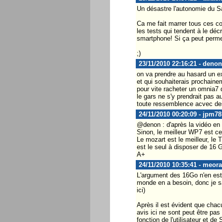
Un désastre l'autonomie du S
Ca me fait marrer tous ces c
les tests qui tendent à le décr
smartphone! Si ça peut permet
;)
23/11/2010 22:16:21 - denon
on va prendre au hasard un exe
et qui souhaiterais prochainem
pour vite racheter un omnia7 q
le gars ne s'y prendrait pas a
toute ressemblence acvec des
24/11/2010 00:20:09 - jpm78
@denon : d'après la vidéo en 
Sinon, le meilleur WP7 est ce
Le mozart est le meilleur, le 
est le seul à disposer de 16 G
A+
24/11/2010 10:35:41 - meor
L'argument des 16Go n'en est p
monde en a besoin, donc je sai
ici)
Après il est évident que chacu
avis ici ne sont peut être pas
fonction de l'utilisateur et d