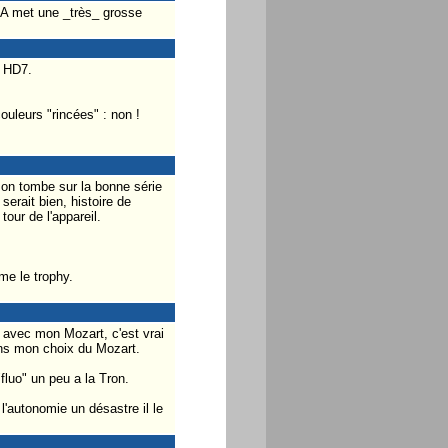
IA met une _très_ grosse
C HD7.
ouleurs "rincées" : non !
 on tombe sur la bonne série
 serait bien, histoire de
tour de l'appareil.
me le trophy.
 avec mon Mozart, c'est vrai
ans mon choix du Mozart.
fluo" un peu a la Tron.
l'autonomie un désastre il le