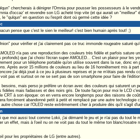
ulqun" chercherais à dénigrer l'Omnia pour pousser les possesseurs à le vendr
nia d'occaz' et revendre son LG acheté trop vite (et qui aurait un "meilleur
 le "qulqun" en question ou l'esprit dont où germé cette idée ?
ic
cun pense que c'est le sien le meilleur! c'est bien humain après tout! ;)
nion" pour vérifier et j'ai clairement pas ce truc immonde rougeatre saturé qu'o
AMOLED n'a pas une reproduction des couleurs très fidèle et parfois sature u
 profonds) que j'ai choisi l'écran super AMOLED... C'est un plaisir pour les y
ement pour un téléphone portable qu'on utilise souvent dans la rue, donc en ple
ns. Après avoir 15 millions de couleurs au lieu de 16 honnêtement mis à part
ncore j'ai déjà joué à ce jeu à plusieurs reprises et je ne m'étais pas rendu c
 voit pas et surtout on ne se sert pas de son smartphone pour faire de l'éditio
 besoins, mais perso je préfère un écran avec des couleurs qui saturent un pe
 fidèles mais fadasses et des noirs gris. De toute façon pour moi le LCD c'es
t le CRT à son époque: on en verra encore longtemps pour des raisons de coût
sera forcément abandonné petit à petit et remplacé par une autre technologie c
 autre chose car l'OLED reste extrêmement cher à produire dès qu'il s'agit d'u
an
i que moi aussi tout comme Lokii, j'ai démarré le jeu et je n'ai pas du tout le
r un effet, mais à l'oeil nu on ne voit pas du tout le même ton blanc/rosatre ni
il pour les propriétaires de LG (entre autres).