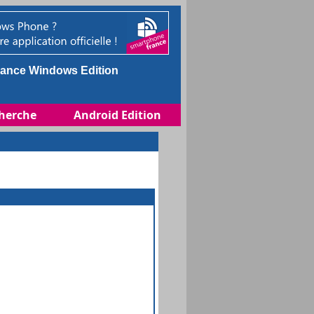
ance Windows Edition
herche
Android Edition