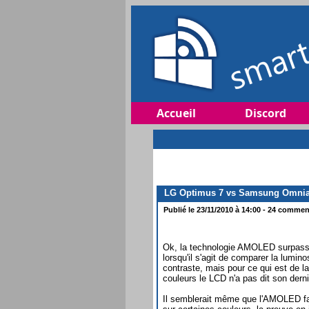
Accueil
Discord
LG Optimus 7 vs Samsung Omnia 7
Publié le 23/11/2010 à 14:00 - 24 comment
Ok, la technologie AMOLED surpass
lorsqu'il s'agit de comparer la luminos
contraste, mais pour ce qui est de la
couleurs le LCD n'a pas dit son dern
Il semblerait même que l'AMOLED f