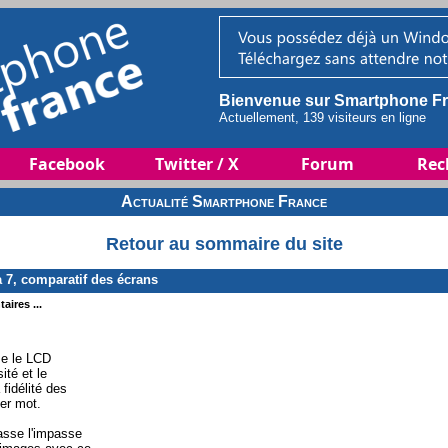
Bienvenue sur Smartphone Fr
Actuellement, 139 visiteurs en ligne
Facebook
Twitter / X
Forum
Rec
Actualité Smartphone France
Retour au sommaire du site
, comparatif des écrans
aires ...
e le LCD
ité et le
 fidélité des
ier mot.
asse l'impasse