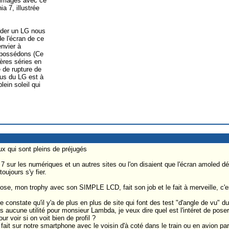
n images avec ce
a 7, illustrée
éder un LG nous
de l'écran de ce
envier à
possédons (Ce
ères séries en
de rupture de
us du LG est à
lein soleil qui
ux qui sont pleins de préjugés
ia 7 sur les numériques et un autres sites ou l'on disaient que l'écran amoled dé
toujours s'y fier.
hose, mon trophy avec son SIMPLE LCD, fait son job et le fait à merveille, c'es
e constate qu'il y'a de plus en plus de site qui font des test "d'angle de vu" d
ucune utilité pour monsieur Lambda, je veux dire quel est l'intéret de poser 
r voir si on voit bien de profil ?
fait sur notre smartphone avec le voisin d'à coté dans le train ou en avion p