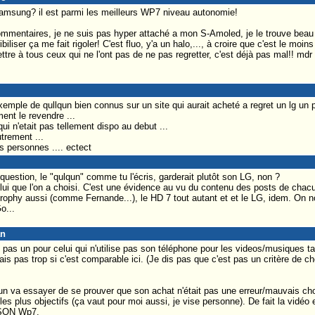
amsung? il est parmi les meilleurs WP7 niveau autonomie!
ommentaires, je ne suis pas hyper attaché a mon S-Amoled, je le trouve beau
ibiliser ça me fait rigoler! C'est fluo, y'a un halo,..., à croire que c'est le moi
tre à tous ceux qui ne l'ont pas de ne pas regretter, c'est déjà pas mal!! mdr
mple de qullqun bien connus sur un site qui aurait acheté a regret un lg un pe
ent le revendre ...
ui n'etait pas tellement dispo au debut ...
utrement ...
 personnes .... ectect
question, le "qulqun" comme tu l'écris, garderait plutôt son LG, non ?
lui que l'on a choisi. C'est une évidence au vu du contenu des posts de chac
Trophy aussi (comme Fernande...), le HD 7 tout autant et et le LG, idem. On no
o...
an
as un pour celui qui n'utilise pas son téléphone pour les videos/musiques tant
s pas trop si c'est comparable ici. (Je dis pas que c'est pas un critère de c
n va essayer de se prouver que son achat n'était pas une erreur/mauvais choix 
 les plus objectifs (ça vaut pour moi aussi, je vise personne). De fait la vidé
e SON Wp7.