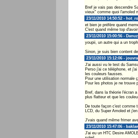
Bref je vais pas descendre Sa
vieux" comme quoi l'amoled ne
23/11/2010 14:50:52 - hot_r
et bien je préfère quand mem
C'est quand même top d'avoir u
23/11/2010 15:00:56 - Danuz
youpii, un autre qui a un trophy
Sinon, je suis bien content de
23/11/2010 15:12:06 - jouvr
J'ai aussi vu le test du Sams
Perso j'ai ce téléphone, et j
les couleurs fausses.
Pour une utilisation normale ç
Pour les photos je ne trouve p
Bref, dans la théorie l'écran
plus flatteur et que les coule
De toute façon c'est comme to
LCD, du Super Amoled et j'en 
J'vais quand même frimer ave
23/11/2010 15:47:06 - bakla
J'ai eu un HTC Desire AMOLED 
soleil.