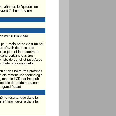
e, afin que le "qulqun" en
" écran) ? Hmmm je me
n voit sur la vidéo.
n peu, mais perso c'est un peu
eux d'avoir des couleurs
in jour, et là le contraste
 dans certains cas très
ompte de cet effet jusqu'à ce
n photo professionnelle.
u et des noirs très profonds
t clairement une technologie
, mais le LCD est incapable
apable de produire du noir
n grand écran).
 même résultat que dans la
 le "halo" qu'on a dans la