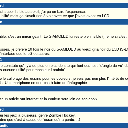
ard
 super lisible au soleil, j'ai pu en faire l'expérience.
bilité mais ça n'avait rien à voir avec ce que j'avais avant en LCD.
an
isible, c'est un miroir géant. Le S-AMOLED lui reste bien lisible (même si c'est
usses, je préfère 10 fois le noir du S-AMLOED au vieux gris/noir du LCD (S-LC
'interface que le LG ou autres.
21
e constate qu'il y'a de plus en plus de site qui font des test "d'angle de vu" d
 aucune utilité pour monsieur Lambda"
te le calibrage des écrans pour les couleurs, je vois pas non plus l'intérêt de c
. Un smartphone ne sert pas à faire de l'infographie …
 un article sur internet et la couleur sera loin de son choix
ard
our les jeux à plusieurs, genre Zombie Hockey.
ire que c'est à cause de l'écran qu'il a perdu. :D
uette