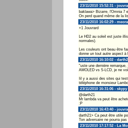
23/11/2010 15:52:31 - jouvr
baklawa> Bizarre, l'Omnia 7 est
On perd quand même de la lisi
23/11/2010 16:02:29 - meor
+1 Jouvrard
Le HD2 au soleil est juste ill
normales).
Les couleurs ont beau être fa
donne un tout autre aspect à l
23/11/2010 16:10:02 - darth
"uste une dernière remarque, j
AMOLED vs S-LCD, je ne vois
Iil y a aussi des sites qui tes
téléphone de monsieur Lambda
23/11/2010 16:31:06 - skypy
@darth21
Mr lambda va peut être acheter
:P
23/11/2010 16:43:40 - jouvr
darth21> Ca peut être utile p
Ton adversaire ne pourra pas d
23/11/2010 17:17:52 - La Mo