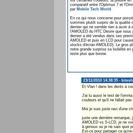
sur certaines couleurs, la preuve e
comparatif entre l'Optimus 7 et l'Omni
par
Mobile Tech World
.
En ce qui nous concerne pour poss
sommes plutôt surpris de la qualité 
dernier qui ne semble rien à avoir à 
l'AMOLED du HTC Desire que nous 
dernier a été vendus dans ses premi
AMOLED et puis en LCD pour cause 
stocks d'écran AMOLED). Le gros pl
notre grande surprise sa lisibilité en p
reste plus que bonne.
23/11/2010 14:38:35 - bitesh
Et Vlan ! dans les dents à ce
J'ai lu aussi le test de l'omn
couleurs et qu'il ne fallait pas 
Moi je suis juste ravi d'une c
juste une dernière remarque, j
AMOLED vs S-LCD, je ne vois a
à genoux ou je ne sais quoi pou
Est-ce pour partager ce qu'on 