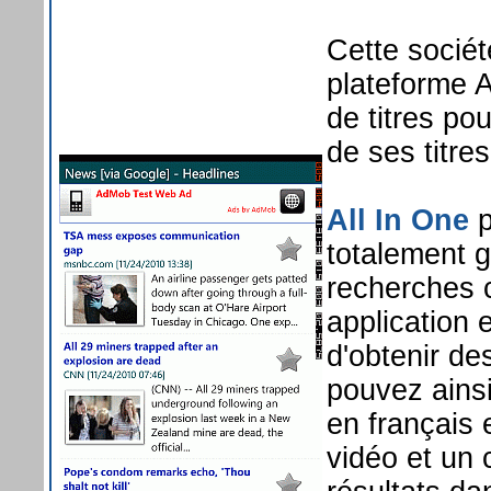
Cette sociét
plateforme 
de titres po
de ses titre
All In One
p
totalement g
recherches 
application 
d'obtenir de
pouvez ainsi
en français 
vidéo et un 