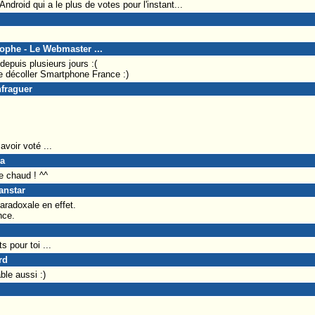
Android qui a le plus de votes pour l'instant...
tophe - Le Webmaster ...
depuis plusieurs jours :(
ire décoller Smartphone France :)
nfraguer
avoir voté ...
da
e chaud ! ^^
anstar
paradoxale en effet.
nce.
s pour toi ...
rd
le aussi :)