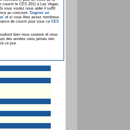
ller couvrir le CES 2011 à Las Vegas,
Si vous voulez nous aider il suffit
rance au concours
'Gagnez un
as'
et si vous êtes assez nombreux
chance de couvrir pour vous ce
CES
oudront bien nous soutenir et nous
puis des années sans jamais rien
'à ce jour.