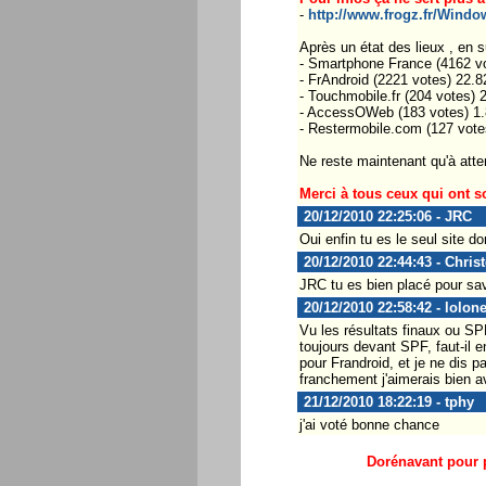
-
http://www.frogz.fr/Window
Après un état des lieux , en s
- Smartphone France (4162 v
- FrAndroid (2221 votes) 22.
- Touchmobile.fr (204 votes) 
- AccessOWeb (183 votes) 1
- Restermobile.com (127 vot
Ne reste maintenant qu'à atten
Merci à tous ceux qui ont s
20/12/2010 22:25:06 - JRC
Oui enfin tu es le seul site do
20/12/2010 22:44:43 - Chris
JRC tu es bien placé pour savo
20/12/2010 22:58:42 - lolon
Vu les résultats finaux ou SP
toujours devant SPF, faut-il e
pour Frandroid, et je ne dis p
franchement j'aimerais bien av
21/12/2010 18:22:19 - tphy
j'ai voté bonne chance
Dorénavant pour p