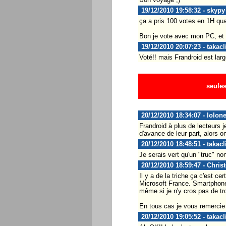
19/12/2010 19:58:32 - skypy
ça a pris 100 votes en 1H q
Bon je vote avec mon PC, et
19/12/2010 20:07:23 - takacl
Voté!! mais Frandroid est larg
seules
20/12/2010 18:34:07 - lolon
Frandroid à plus de lecteurs je
d'avance de leur part, alors on
20/12/2010 18:48:51 - takacl
Je serais vert qu'un "truc" no
20/12/2010 18:59:47 - Chris
Il y a de la triche ça c'est ce
Microsoft France. Smartphone
même si je n'y cros pas de tr
En tous cas je vous remercie t
20/12/2010 19:05:52 - takacl