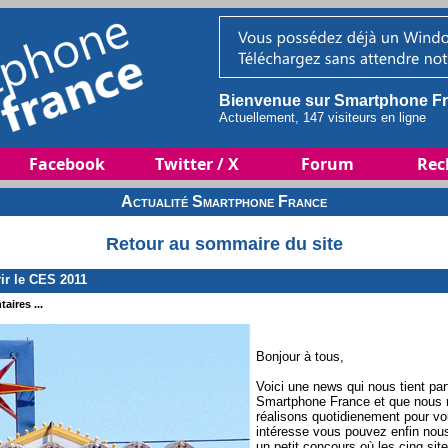
Bienvenue sur Smartphone Fr
Actuellement, 147 visiteurs en ligne
Facebook
Twitter / X
Forum
Rec
Actualité Smartphone France
Retour au sommaire du site
r le CES 2011
aires ...
Bonjour à tous,
Voici une news qui nous tient pa
Smartphone France et que nous r
réalisons quotidienement pour vo
intéresse vous pouvez enfin nous
un petit concours où les cinq sit