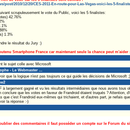
s/post/2010/12/20/CES-2011-En-route-pour-Las-Vegas-voici-les-5-finalist
uivant scrupuleusement le vote du Public, voici les 5 finalistes:
otes) 42.76%
82%
2.1%
.88%
es) 1.3%
dre le résultat du Jury :)
outenu Smartphone France car maintenant seule la chance peut m'aider :
nt le sujet colle avec Microsoft
tophe - Le Webmaster ...
ir que la logique n'est pas toujours ce qui guide les décisions de Microsoft ;
ew2
F à largement gagné et vu les résultats intermédiaires que nous avons tous ob
n conclure que les votes en faveur de Frandroid étaient truqués ? Attention, d'
as que c'est Frandroid eux-mêmes qui trichaient, et d'autres part, je nefais que
oir la réponse :-)
ublier des commentaires il faut posséder un compte sur le Forum du site