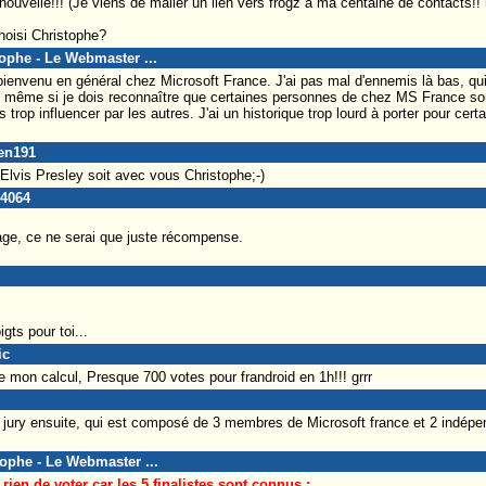
ouvelle!!! (Je viens de mailer un lien vers frogz à ma centaine de contacts!!
hoisi Christophe?
tophe - Le Webmaster ...
bienvenu en général chez Microsoft France. J'ai pas mal d'ennemis là bas, qui 
, même si je dois reconnaître que certaines personnes de chez MS France so
 trop influencer par les autres. J'ai un historique trop lourd à porter pour cer
ren191
 Elvis Presley soit avec vous Christophe;-)
e4064
age, ce ne serai que juste récompense.
gts pour toi...
ic
re mon calcul, Presque 700 votes pour frandroid en 1h!!! grrr
n jury ensuite, qui est composé de 3 membres de Microsoft france et 2 indépe
tophe - Le Webmaster ...
rien de voter car les 5 finalistes sont connus :