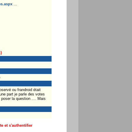
es.aspx
...
)
)
servé ou frandroid était
une part je parle des votes
 poser la question .... Mais
 et s'authentifier