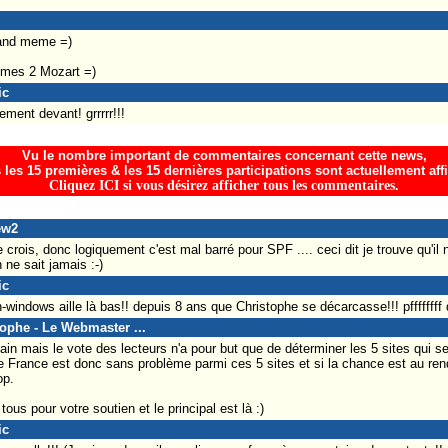
uand meme =)
 mes 2 Mozart =)
ic
ement devant! grrrrr!!!
Vu le nombre important de commentaires concernant cette news,
 les 15 premières & les 15 dernières participations sont actuellement aff
Cliquez ICI si vous désirez afficher tous les commentaires.
ew2
 crois, donc logiquement c'est mal barré pour SPF .... ceci dit je trouve qu'il 
 ne sait jamais :-)
ic
n-windows aille là bas!! depuis 8 ans que Christophe se décarcasse!!! pffffffff
tophe - Le Webmaster ...
rtain mais le vote des lecteurs n'a pour but que de déterminer les 5 sites qui se
 France est donc sans problème parmi ces 5 sites et si la chance est au rend
op.
ous pour votre soutien et le principal est là :)
ic