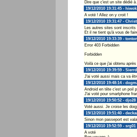
Dire que c'est un site dédié à 
19/12/2010 19:31:45 - hiwok
A voté ! Allez on y croit !
19/12/2010 19:31:47 - Chris
Les autres sites sont inscrits 
Et il ne tient qu'à vous de fa
19/12/2010 19:33:39 - tonto
Error 403 Forbidden
Forbidden
Voilà ce que j'ai obtenu après 
19/12/2010 19:39:59 - Sierr
J'ai voté aussi mais ca va êtr
19/12/2010 19:48:14 - dogm
Android en tête c'est un poil 
J'ai voté pour smartphone fra
19/12/2010 19:50:52 - djo28
Voté aussi. Je croise les doigt
19/12/2010 19:51:40 - decka
Sinon mon passeport est valab
19/12/2010 19:52:59 - srg01
A voté
Bon voyage ;)