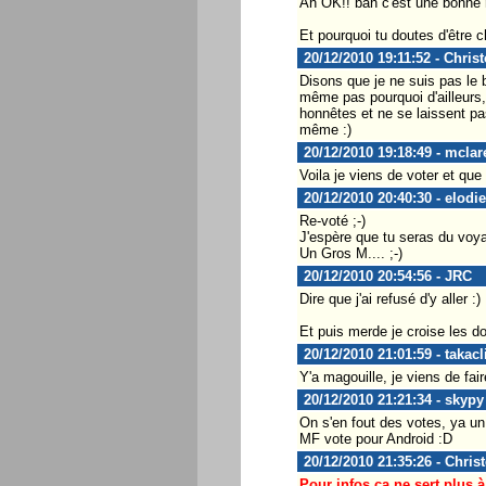
Ah OK!! bah c'est une bonne n
Et pourquoi tu doutes d'être c
20/12/2010 19:11:52 - Chris
Disons que je ne suis pas le 
même pas pourquoi d'ailleurs
honnêtes et ne se laissent pas
même :)
20/12/2010 19:18:49 - mcla
Voila je viens de voter et que
20/12/2010 20:40:30 - elodi
Re-voté ;-)
J'espère que tu seras du voy
Un Gros M.... ;-)
20/12/2010 20:54:56 - JRC
Dire que j'ai refusé d'y aller :)
Et puis merde je croise les doi
20/12/2010 21:01:59 - takacl
Y'a magouille, je viens de fai
20/12/2010 21:21:34 - skypy
On s'en fout des votes, ya u
MF vote pour Android :D
20/12/2010 21:35:26 - Chris
Pour infos ça ne sert plus à 