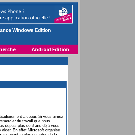
ance Windows Edition
herche
Android Edition
rticulièrement à coeur. Si vous aimez
emercier du travail que nous
us depuis plus de 8 ans déjà vous
 aider. En effet Microsoft organise
es recevant le plus de votes de la