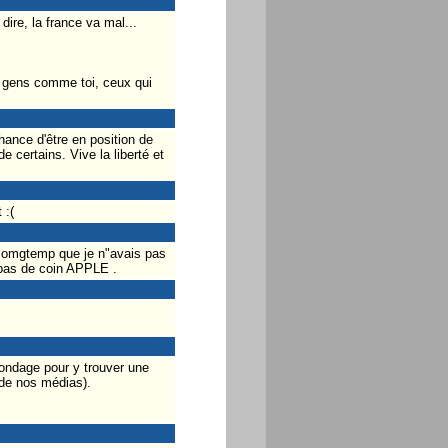
dire, la france va mal...
es gens comme toi, ceux qui
hance d'être en position de
 certains. Vive la liberté et
 :(
 lomgtemp que je n"avais pas
a pas de coin APPLE .
sondage pour y trouver une
s de nos médias).