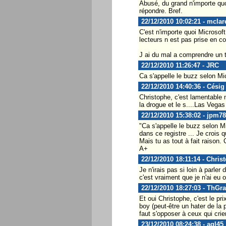
Abusé, du grand n'importe quo
répondre. Bref.
22/12/2010 10:02:21 - mcla
C'est n'importe quoi Microsoft
lecteurs n est pas prise en c
J ai du mal a comprendre un 
22/12/2010 11:26:47 - JRC
Ca s'appelle le buzz selon Mic
22/12/2010 14:40:36 - Césig
Christophe, c'est lamentable 
la drogue et le s....Las Vegas 
22/12/2010 15:38:02 - jpm78
"Ca s'appelle le buzz selon Mi
dans ce registre ... Je crois q
Mais tu as tout à fait raison. 
A+
22/12/2010 18:11:14 - Chris
Je n'irais pas si loin à parle
c'est vraiment que je n'ai eu 
22/12/2010 18:27:03 - ThGra
Et oui Christophe, c'est le pr
boy (peut-être un hater de la 
faut s'opposer à ceux qui crien
23/12/2010 08:24:38 - agl45