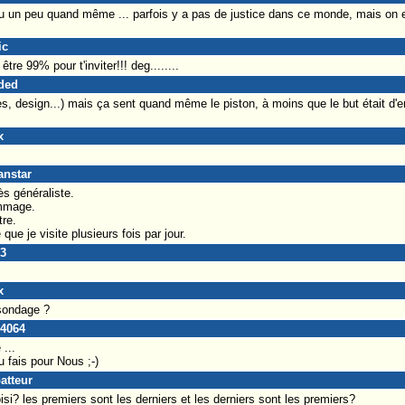
u un peu quand même ... parfois y a pas de justice dans ce monde, mais on e
ic
t être 99% pour t'inviter!!! deg........
aded
les, design...) mais ça sent quand même le piston, à moins que le but était d'en
x
anstar
s généraliste.
ommage.
tre.
que je visite plusieurs fois par jour.
33
x
n sondage ?
e4064
...
u fais pour Nous ;-)
atteur
si? les premiers sont les derniers et les derniers sont les premiers?