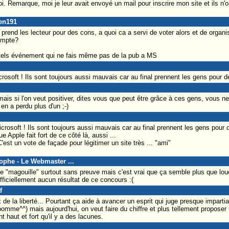
i. Remarque, moi je leur avait envoyé un mail pour inscrire mon site et ils 
ren191
 prend les lecteur pour des cons, a quoi ca a servi de voter alors et de organi
ompte?
tels événement qui ne fais même pas de la pub a MS
rosoft ! Ils sont toujours aussi mauvais car au final prennent les gens pour 
mais si l'on veut positiver, dites vous que peut être grâce à ces gens, vous n
en a perdu plus d'un ;-)
crosoft ! Ils sont toujours aussi mauvais car au final prennent les gens pour d
ue Apple fait fort de ce côté là, aussi ...
C'est un vote de façade pour légitimer un site très ... "ami"
tophe - Le Webmaster ...
r de "magouille" surtout sans preuve mais c'est vrai que ça semble plus que lo
officiellement aucun résultat de ce concours :(
f
ix de la liberté... Pourtant ça aide à avancer un esprit qui juge presque impart
pomme^^) mais aujourd'hui, on veut faire du chiffre et plus tellement proposer u
t haut et fort qu'il y a des lacunes.