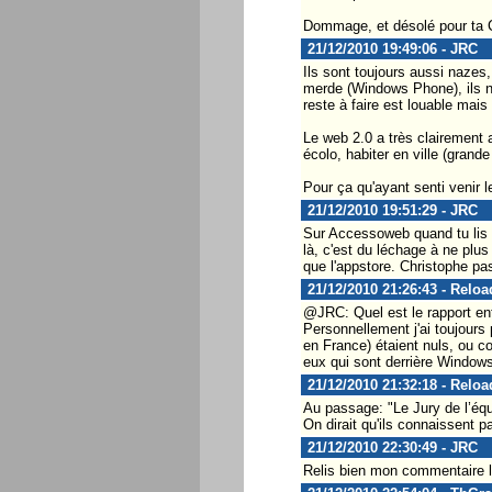
Dommage, et désolé pour ta C
21/12/2010 19:49:06 - JRC
Ils sont toujours aussi nazes
merde (Windows Phone), ils n
reste à faire est louable mais
Le web 2.0 a très clairement a
écolo, habiter en ville (grande
Pour ça qu'ayant senti venir le 
21/12/2010 19:51:29 - JRC
Sur Accessoweb quand tu lis
là, c'est du léchage à ne plus
que l'appstore. Christophe pa
21/12/2010 21:26:43 - Relo
@JRC: Quel est le rapport en
Personnellement j'ai toujour
en France) étaient nuls, ou c
eux qui sont derrière Window
21/12/2010 21:32:18 - Relo
Au passage: "Le Jury de l’éq
On dirait qu'ils connaissent
21/12/2010 22:30:49 - JRC
Relis bien mon commentaire le