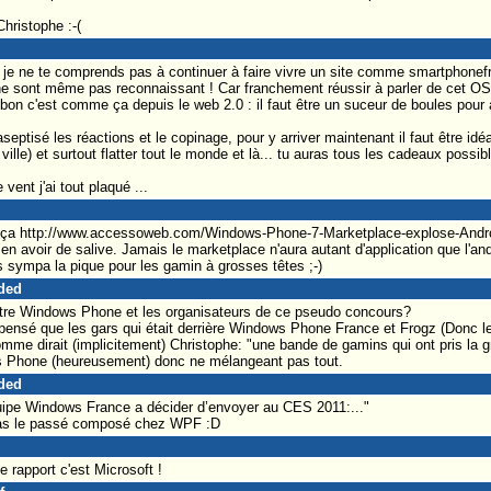
hristophe :-(
, je ne te comprends pas à continuer à faire vivre un site comme smartphonefr
e sont même pas reconnaissant ! Car franchement réussir à parler de cet OS 
 bon c'est comme ça depuis le web 2.0 : il faut être un suceur de boules pour a
septisé les réactions et le copinage, pour y arriver maintenant il faut être 
 ville) et surtout flatter tout le monde et là... tu auras tous les cadeaux possibl
vent j'ai tout plaqué ...
 ça http://www.accessoweb.com/Windows-Phone-7-Marketplace-explose-Androi
 en avoir de salive. Jamais le marketplace n'aura autant d'application que l'a
s sympa la pique pour les gamin à grosses têtes ;-)
aded
tre Windows Phone et les organisateurs de ce pseudo concours?
s pensé que les gars qui était derrière Windows Phone France et Frogz (Donc
omme dirait (implicitement) Christophe: "une bande de gamins qui ont pris la g
s Phone (heureusement) donc ne mélangeant pas tout.
aded
uipe Windows France a décider d’envoyer au CES 2011:..."
 pas le passé composé chez WPF :D
 rapport c'est Microsoft !