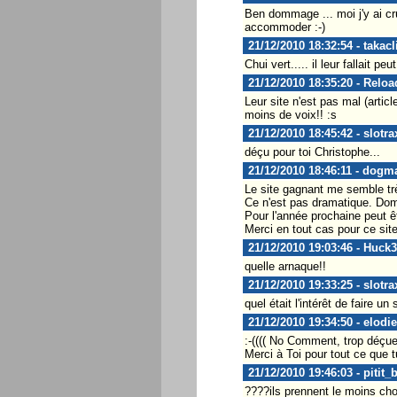
Ben dommage ... moi j'y ai cr
accommoder :-)
21/12/2010 18:32:54 - takacl
Chui vert..... il leur fallait peu
21/12/2010 18:35:20 - Relo
Leur site n'est pas mal (artic
moins de voix!! :s
21/12/2010 18:45:42 - slotra
déçu pour toi Christophe...
21/12/2010 18:46:11 - dogm
Le site gagnant me semble trè
Ce n'est pas dramatique. D
Pour l'année prochaine peut ê
Merci en tout cas pour ce site 
21/12/2010 19:03:46 - Huck
quelle arnaque!!
21/12/2010 19:33:25 - slotra
quel était l'intérêt de faire u
21/12/2010 19:34:50 - elodi
:-(((( No Comment, trop déçue 
Merci à Toi pour tout ce que t
21/12/2010 19:46:03 - pitit_b
????ils prennent le moins choi