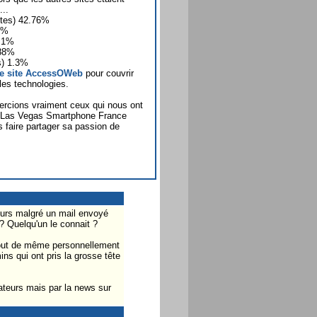
...
otes) 42.76%
2%
2.1%
.88%
s) 1.3%
 le site AccessOWeb
pour couvrir
es technologies.
ercions vraiment ceux qui nous ont
à Las Vegas Smartphone France
s faire partager sa passion de
ours malgré un mail envoyé
? Quelqu'un le connait ?
 tout de même personnellement
ns qui ont pris la grosse tête
sateurs mais par la news sur