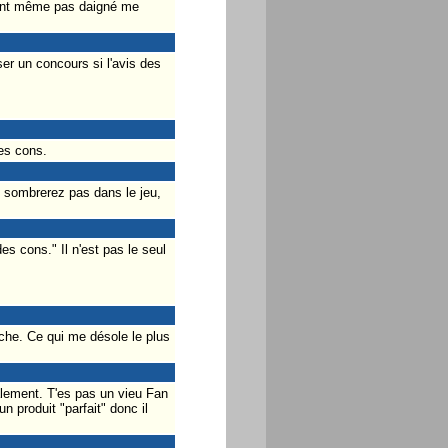
n'ont même pas daigné me
ser un concours si l'avis des
des cons.
e sombrerez pas dans le jeu,
es cons." Il n'est pas le seul
uche. Ce qui me désole le plus
ialement. T'es pas un vieu Fan
n produit "parfait" donc il