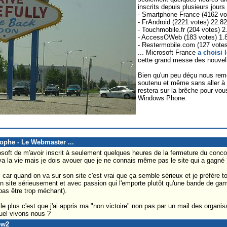
inscrits depuis plusieurs jours 
- Smartphone France (4162 v
- FrAndroid (2221 votes) 22.8
- Touchmobile.fr (204 votes) 
- AccessOWeb (183 votes) 1
- Restermobile.com (127 vote
... Microsoft France
a choisi
cette grand messe des nouvell
Bien qu'un peu déçu nous rem
soutenu et même sans aller 
restera sur la brêche pour vou
Windows Phone.
tophe - Le Webmaster ...
soft de m'avoir inscrit à seulement quelques heures de la fermeture du conc
 va la vie mais je dois avouer que je ne connais même pas le site qui a gagné 
car quand on va sur son site c'est vrai que ça semble sérieux et je préfère
un site sérieusement et avec passion qui l'emporte plutôt qu'une bande de gami
pas être trop méchant).
 le plus c'est que j'ai appris ma "non victoire" non pas par un mail des organi
uel vivons nous ?
ew2