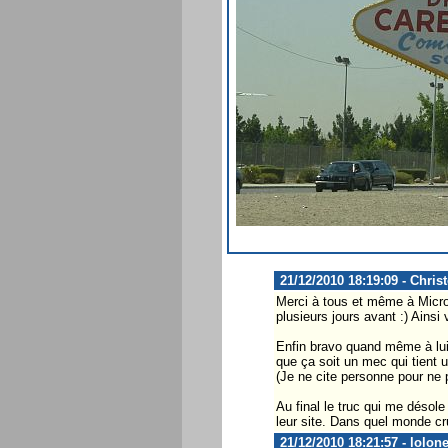
21/12/2010 18:19:09 - Chris
Merci à tous et même à Micro
plusieurs jours avant :) Ainsi
Enfin bravo quand même à lui 
que ça soit un mec qui tient 
(Je ne cite personne pour ne 
Au final le truc qui me désole
leur site. Dans quel monde cr
21/12/2010 18:21:57 - lolon