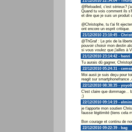
21/12/2010 22:54:04 - ThGra
@Reloaded, c'est sérieux? j'ai
Quand tu vois comment ils s'ha
et dire que je suis un produit 
@Christophe, tu t'ai fit eject
ont encore un esprit critique.
21/12/2010 23:10:45 - Chris
@ThGraf : Le prix de la libert
pouvoir choisir mon destin alo
si vous voulez que j'ailles à Ve
21/12/2010 23:14:42 - henri
Tu aurais dû gagner, Christop
22/12/2010 05:24:31 - cemse
Moi ausii je suis deçu pour 
reagit sur smartphonefrance ,
22/12/2010 08:38:35 - yoyo8
C'est claire que dommage... b
;)
22/12/2010 09:14:19 - elmin
je t'apporte mon soutien Chri
fausse légitimité (tiens cela 
Bon courage et continu de nou
22/12/2010 09:22:39 - bag