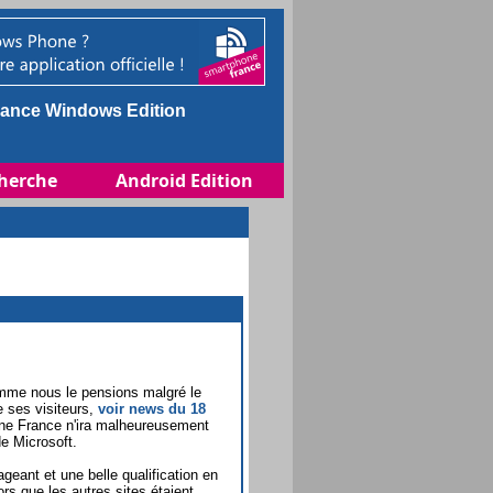
ance Windows Edition
herche
Android Edition
mme nous le pensions malgré le
e ses visiteurs,
voir news du 18
ne France n'ira malheureusement
e Microsoft.
geant et une belle qualification en
s que les autres sites étaient