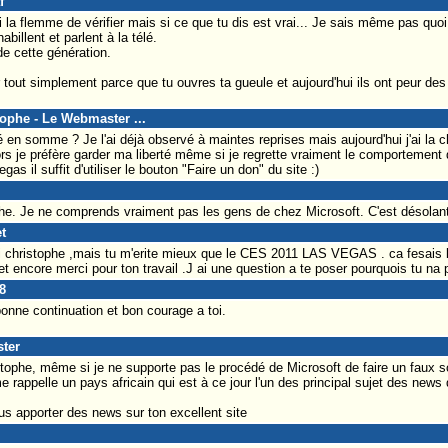
f
 la flemme de vérifier mais si ce que tu dis est vrai... Je sais même pas quoi 
billent et parlent à la télé.
de cette génération.
er tout simplement parce que tu ouvres ta gueule et aujourd'hui ils ont peur d
tophe - Le Webmaster ...
é en somme ? Je l'ai déjà observé à maintes reprises mais aujourd'hui j'ai la c
rs je préfère garder ma liberté même si je regrette vraiment le comportement de
gas il suffit d'utiliser le bouton "Faire un don" du site :)
he. Je ne comprends vraiment pas les gens de chez Microsoft. C'est désolant
t
toi christophe ,mais tu m'erite mieux que le CES 2011 LAS VEGAS . ca fesais
et encore merci pour ton travail .J ai une question a te poser pourquois tu n
8
onne continuation et bon courage a toi.
ster
stophe, même si je ne supporte pas le procédé de Microsoft de faire un faux 
me rappelle un pays africain qui est à ce jour l'un des principal sujet des new
s apporter des news sur ton excellent site