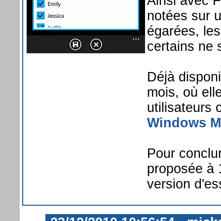
Ainsi avec F
notées sur u
égarées, les
certains ne 
Déjà dispon
mois, où ell
utilisateur
Windows M
Pour conclur
proposée à 
version d'es