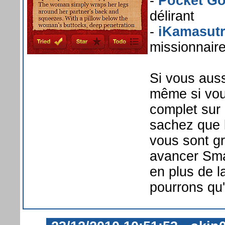
-
Pocket G
délirant
-
iKamasut
missionnaire
Si vous aus
même si vou
complet sur u
sachez que 
vous sont gr
avancer Sma
en plus de l
pourrons qu'