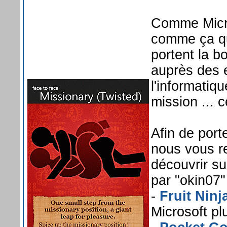
Comme Micro
comme ça qu'
portent la b
auprès des e
l'informatiq
mission ... 
Afin de por
nous vous r
découvrir su
par "okin07" 
-
Fruit Ninj
Microsoft plu