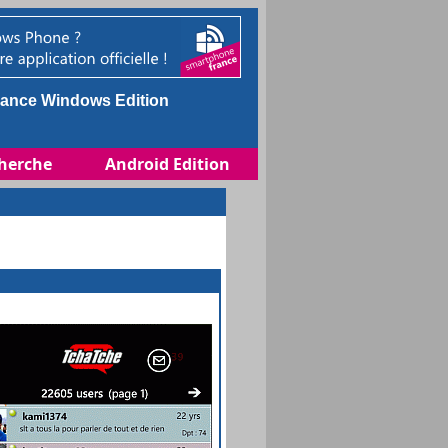
ance Windows Edition
herche
Android Edition