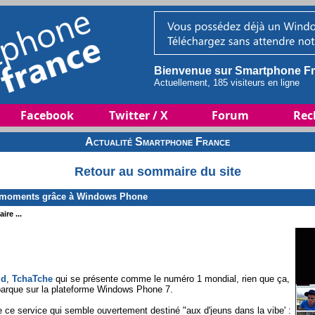
Bienvenue sur Smartphone Fr
Actuellement, 185 visiteurs en ligne
Facebook
Twitter / X
Forum
Rec
Actualité Smartphone France
Retour au sommaire du site
s moments grâce à Windows Phone
ire ...
id
,
TchaTche
qui se présente comme le numéro 1 mondial, rien que ça,
ébarque sur la plateforme Windows Phone 7.
ce service qui semble ouvertement destiné "aux d'jeuns dans la vibe' :