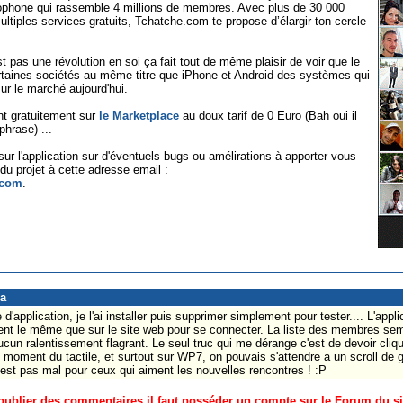
cophone qui rassemble 4 millions de membres. Avec plus de 30 000
ultiples services gratuits, Tchatche.com te propose d’élargir ton cercle
'est pas une révolution en soi ça fait tout de même plaisir de voir que le
taines sociétés au même titre que iPhone et Android des systèmes qui
ur le marché aujourd'hui.
ent gratuitement sur
le Marketplace
au doux tarif de 0 Euro (Bah oui il
phrase) ...
ur l'application sur d'éventuels bugs ou amélirations à apporter vous
du projet à cette adresse email :
.com
.
da
 d'application, je l'ai installer puis supprimer simplement pour tester.... L'appli
t le même que sur le site web pour se connecter. La liste des membres semb
ucun ralentissement flagrant. Le seul truc qui me dérange c'est de devoir clique
 moment du tactile, et surtout sur WP7, on pouvais s'attendre a un scroll de 
n est pas mal pour ceux qui aiment les nouvelles rencontres ! :P
ublier des commentaires il faut posséder un compte sur le Forum du site