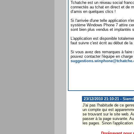
Tchatche est un réseau social fran
connectés au tchat en direct et de m
d’amis en quelques clics !
Si l'arrivée d'une telle application n
système Windows Phone 7 attire cer
sont bien plus vendus et implantés s
L'application est disponible totalem
faut suivre c'est écrit au début de la 
Si vous avez des remarques à faire s
pouvez contacter l'équipe en charge 
suggestions.winphone@tchatche
23/12/2010 21:10:21 - Sierr
J'ai pas l'habitude de ce genre
un compte qui est apparemmen
se trouvant sur le site web. A
passer à la page suivante. Au
les pages. Sinon l'applicatio
Dorénavant pour p