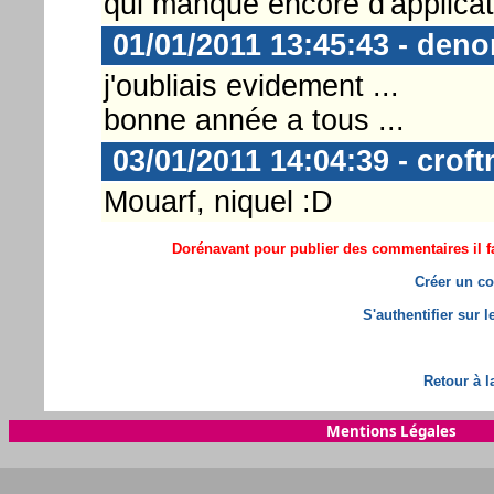
qui manque encore d'applicatio
01/01/2011 13:45:43 - deno
j'oubliais evidement ...
bonne année a tous ...
03/01/2011 14:04:39 - crof
Mouarf, niquel :D
Dorénavant pour publier des commentaires il fa
Créer un co
S'authentifier sur 
Retour à l
Mentions Légales