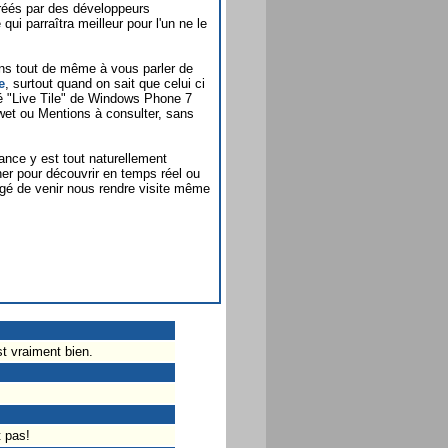
 créés par des développeurs
 qui parraîtra meilleur pour l'un ne le
nons tout de même à vous parler de
e
, surtout quand on sait que celui ci
lité "Live Tile" de Windows Phone 7
wet ou Mentions à consulter, sans
nce y est tout naturellement
er pour découvrir en temps réel ou
gé de venir nous rendre visite même
st vraiment bien.
t pas!