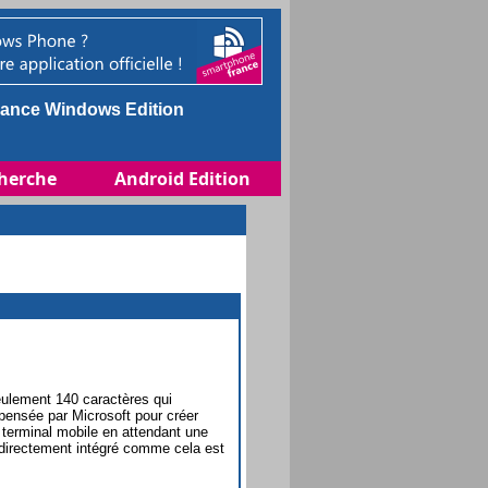
ance Windows Edition
herche
Android Edition
eulement 140 caractères qui
 pensée par Microsoft pour créer
 terminal mobile en attendant une
 directement intégré comme cela est