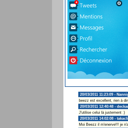
20/03/2011 11:23:09 - Nanni
beezz est excellent, rien à di
20/03/2011 12:40:48 - decka
J'utilise celui là justement :)
20/03/2011 14:02:08 - takacl
Moi Beezz il m'enerve!!! je n'a