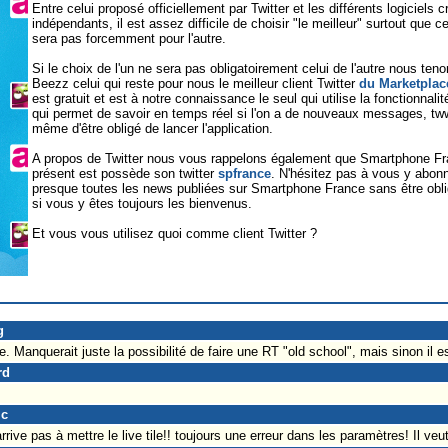
Entre celui proposé officiellement par Twitter et les différents logiciels
indépendants, il est assez difficile de choisir "le meilleur" surtout que ce
sera pas forcemment pour l'autre.
Si le choix de l'un ne sera pas obligatoirement celui de l'autre nous te
Beezz celui qui reste pour nous le meilleur client Twitter
du Marketplac
est gratuit et est à notre connaissance le seul qui utilise la fonctionna
qui permet de savoir en temps réel si l'on a de nouveaux messages, tw
même d'être obligé de lancer l'application.
A propos de Twitter nous vous rappelons également que Smartphone Fra
présent est possède son twitter
spfrance
. N'hésitez pas à vous y abonn
presque toutes les news publiées sur Smartphone France sans être obli
si vous y êtes toujours les bienvenus.
Et vous vous utilisez quoi comme client Twitter ?
g
re. Manquerait juste la possibilité de faire une RT "old school", mais sinon il e
rd
ic
rrive pas à mettre le live tile!! toujours une erreur dans les paramètres! Il veu