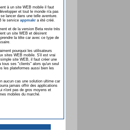
ent à un site WEB mobile il faut
développer et tout le monde n'a pas
e lancer dans une telle aventure.
B le service
appmakr
a été créé.
nt et de la version Beta reste très
dent un site WEB et désirent
 prendre la tête car avec ce type de
saire.
ment pourquoi les utilisateurs
ux sites WEB mobile. S'il est vrai
 simple site WEB, il faut créer une
 tous ses "clients" alors qu'un seul
es les plateformes aussi bien les
en aucun cas une solution ultime car
pourra jamais offrir des applications
i n'ont pas de gros moyens et
ormes mobiles du marché.