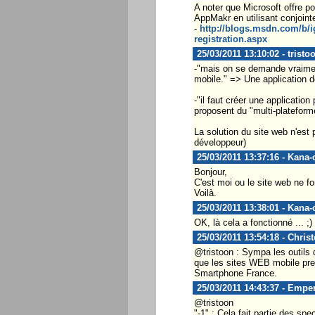
A noter que Microsoft offre p
AppMakr en utilisant conjoint
-
http://blogs.msdn.com/b/i
registration.aspx
25/03/2011 13:10:02 - tristo
-"mais on se demande vraiment
mobile." => Une application d
-"il faut créer une applicatio
proposent du "multi-plateform
La solution du site web n'est 
développeur)
25/03/2011 13:37:16 - Kana-
Bonjour,
C'est moi ou le site web ne f
Voilà.
25/03/2011 13:38:01 - Kana-
OK, là cela a fonctionné ... ;)
25/03/2011 13:54:18 - Chris
@tristoon : Sympa les outils
que les sites WEB mobile pren
Smartphone France.
25/03/2011 14:43:37 - Empe
@tristoon
"-1" : Cela fait partie des s