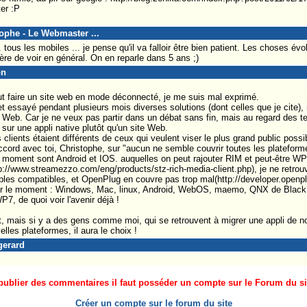
er :P
tophe - Le Webmaster ...
tous les mobiles ... je pense qu'il va falloir être bien patient. Les choses év
ère de voir en général. On en reparle dans 5 ans ;)
on
eut faire un site web en mode déconnecté, je me suis mal exprimé.
et essayé pendant plusieurs mois diverses solutions (dont celles que je cite),
e Web. Car je ne veux pas partir dans un débat sans fin, mais au regard des te
sur une appli native plutôt qu'un site Web.
ients étaient différents de ceux qui veulent viser le plus grand public possi
accord avec toi, Christophe, sur "aucun ne semble couvrir toutes les platefo
 moment sont Android et IOS. auquelles on peut rajouter RIM et peut-être WP7.
://www.streamezzo.com/eng/products/stz-rich-media-client.php), je ne retrouv
rtables compatibles, et OpenPlug en couvre pas trop mal(http://developer.openp
our le moment : Windows, Mac, linux, Android, WebOS, maemo, QNX de BlackBer
7, de quoi voir l'avenir déjà !
t, mais si y a des gens comme moi, qui se retrouvent à migrer une appli de n
les plateformes, il aura le choix !
gerard
ublier des commentaires il faut posséder un compte sur le Forum du site
Créer un compte sur le forum du site