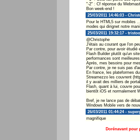
"-2" : Cf réponse du Webmast
Bon week-end !
25/03/2011 14:46:03 - Chris
Pour le HTML5 sur mobiles ... 
modes qui dirignet notre mani
25/03/2011 19:32:17 - tristo
@Christophe
J'étais au courant que l'on p
Par contre, pour avoir étudié 
Flash Builder plutôt qu'un sit
performances sont meilleures 
Après, mes besoins pour mes cl
Par contre, je ne suis pas d'
En france, les plateformes du
Streamezzo les couvrent (http
il y avait des milliers de po
Flash, quant à lui, couvre p
bientôt iOS et normalement WP
Bref, je ne lance pas de déba
Windows Mobile vers de nouvel
26/03/2011 01:44:24 - super
magnifique
Dorénavant pour p