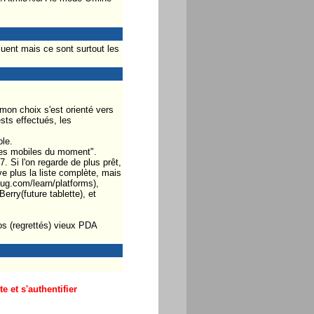
oluent mais ce sont surtout les
 mon choix s'est orienté vers
sts effectués, les
ble.
rmes mobiles du moment".
 Si l'on regarde de plus prêt,
e plus la liste complète, mais
lug.com/learn/platforms),
ry(future tablette), et
os (regrettés) vieux PDA
 et s'authentifier