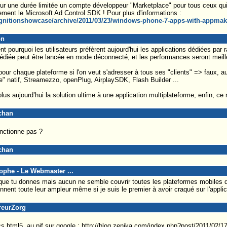
our une durée limitée un compte développeur "Marketplace" pour tous ceux qui p
ement le Microsoft Ad Control SDK ! Pour plus d'informations :
gnitionshowcase/archive/2011/03/23/windows-phone-7-apps-with-appmakr
on
 pourquoi les utilisateurs préfèrent aujourd'hui les applications dédiées par
édiée peut être lancée en mode déconnecté, et les performances seront meill
n pour chaque plateforme si l'on veut s'adresser à tous ses "clients" => faux, a
e" natif, Streamezzo, openPlug, AirplaySDK, Flash Builder ...
plus aujourd’hui la solution ultime à une application multiplateforme, enfin, ce
chan
onctionne pas ?
chan
tophe - Le Webmaster ...
 que tu donnes mais aucun ne semble couvrir toutes les plateformes mobiles 
nent toute leur ampleur même si je suis le premier à avoir craqué sur l'appli
reurZorg
pecs html5, au pif sur google : http://blog.zenika.com/index.php?post/2011/02