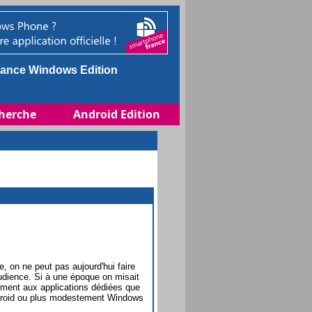
ance Windows Edition
herche
Android Edition
, on ne peut pas aujourd'hui faire
audience. Si à une époque on misait
ement aux applications dédiées que
ndroid ou plus modestement Windows