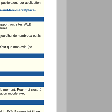
ublieraient leur application
-and-free-marketplace-
 rapport aux sites WEB
eures.
ujourd'hui de nombreux outils
 n'est que mon avis (de
du moment. Pour moi c'est là
cation mobile avec
/17/Html5%3A-le-mode-Offline