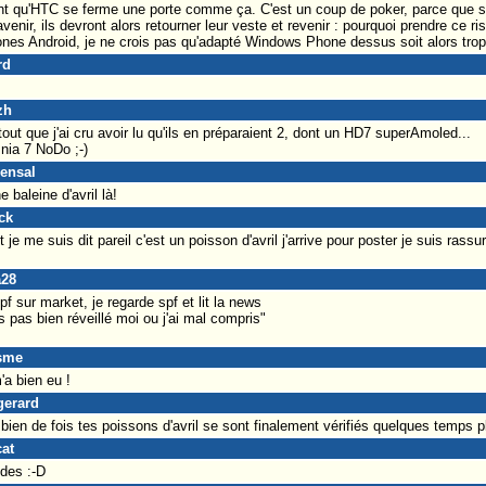
nt qu'HTC se ferme une porte comme ça. C'est un coup de poker, parce que si
enir, ils devront alors retourner leur veste et revenir : pourquoi prendre ce r
es Android, je ne crois pas qu'adapté Windows Phone dessus soit alors trop dif
rd
zh
tout que j'ai cru avoir lu qu'ils en préparaient 2, dont un HD7 superAmoled...
nia 7 NoDo ;-)
ensal
 baleine d'avril là!
ck
je me suis dit pareil c'est un poisson d'avril j'arrive pour poster je suis rass
a28
spf sur market, je regarde spf et lit la news
s pas bien réveillé moi ou j'ai mal compris"
asme
'a bien eu !
gerard
bien de fois tes poissons d'avril se sont finalement vérifiés quelques temps p
cat
ndes :-D