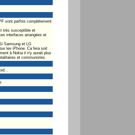
SPF sont parfois complètement
 très susceptible et
es interfaces arrangées et
. Si Samsung et LG
ur les iPhone. Ca fera soit
ent à Nokia il n'y aurait plus
talitaires et communistes.
id...
!