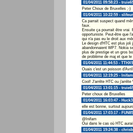
01/04/2011 09:58:23 - truie6
Peter Choux de Bruxelles ;-)
01/04/2011 10:22:59 - slifeur
Ca parrait suspect quand mêm
faux.
Ensuite ça pourrait être vrai
opportuniste. Peut-être que l
qui n'a pas eu le droit aux m
Le design d'HTC est plus jol
abandonnaient WP7. Nokia sera
plus de prestige et un gros bo
de problème de maj et que le
01/04/2011 11:44:53 - TTHX
Ouais c'est un poisson d'Avril.
01/04/2011 12:19:25 - Inifam
Cool! J'arrête HTC ou j'arrête
01/04/2011 13:01:15 - truie6
Peter choux de Bruxelles
01/04/2011 16:03:47 - Huck3
elle est bonne, surtout aujourd
01/04/2011 17:03:17 - FUN8
@Inifam
Oui dans le cas où HTC aurai
01/04/2011 19:24:38 - chrisb