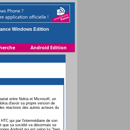
ance Windows Edition
herche
Android Edition
riat entre Nokia et Microsoft, un
okia d'avoir sa propre version de
 des réactions des autres acteurs du
t HTC qui par l'intermédiaire de son
t que sa société va désormais se
nes Android qui est selon lui "bien