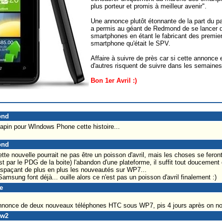
plus porteur et promis à meilleur avenir".
Une annonce plutôt étonnante de la part du pa
a permis au géant de Redmond de se lancer 
smartphones en étant le fabricant des premi
smartphone qu'était le SPV.
Affaire à suivre de près car si cette annonce es
d'autres risquent de suivre dans les semaines
Bon 1er Avril :)
ond
sapin pour WIndows Phone cette histoire...
ond
tte nouvelle pourrait ne pas être un poisson d'avril, mais les choses se feront
t par le PDG de la boite) l'abandon d'une plateforme, il suffit tout doucement
spaçant de plus en plus les nouveautés sur WP7...
msung font déjà... ouille alors ce n'est pas un poisson d'avril finalement :)
e
annonce de deux nouveaux téléphones HTC sous WP7, pis 4 jours après on nou
ew2