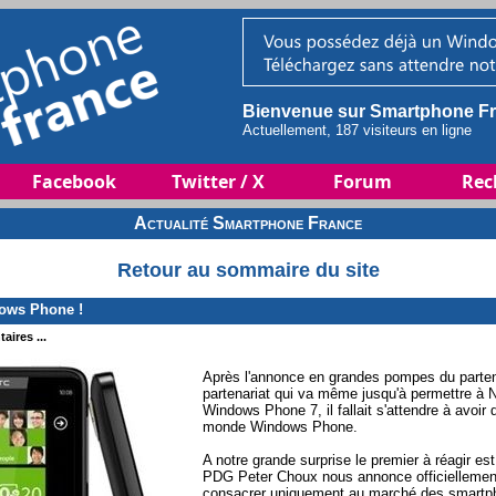
Bienvenue sur Smartphone Fr
Actuellement, 187 visiteurs en ligne
Facebook
Twitter / X
Forum
Rec
Actualité Smartphone France
Retour au sommaire du site
ows Phone !
aires ...
Après l'annonce en grandes pompes du partena
partenariat qui va même jusqu'à permettre à N
Windows Phone 7, il fallait s'attendre à avoir
monde Windows Phone.
A notre grande surprise le premier à réagir es
PDG Peter Choux nous annonce officiellemen
consacrer uniquement au marché des smartpho