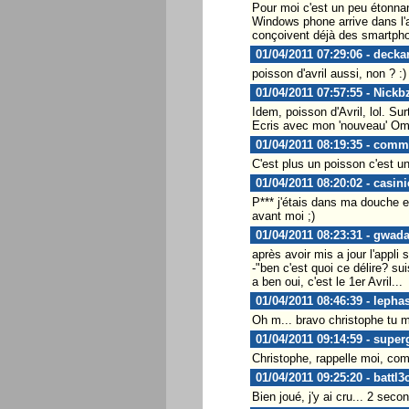
Pour moi c'est un peu étonna
Windows phone arrive dans l'av
conçoivent déjà des smartphon
01/04/2011 07:29:06 - decka
poisson d'avril aussi, non ? :)
01/04/2011 07:57:55 - Nickb
Idem, poisson d'Avril, lol. Sur
Ecris avec mon 'nouveau' Om
01/04/2011 08:19:35 - comm
C'est plus un poisson c'est une
01/04/2011 08:20:02 - casini
P*** j'étais dans ma douche et 
avant moi ;)
01/04/2011 08:23:31 - gwad
après avoir mis a jour l'appli 
-"ben c'est quoi ce délire? sui
a ben oui, c'est le 1er Avril...
01/04/2011 08:46:39 - leph
Oh m... bravo christophe tu m
01/04/2011 09:14:59 - super
Christophe, rappelle moi, com
01/04/2011 09:25:20 - battl3
Bien joué, j'y ai cru... 2 seco