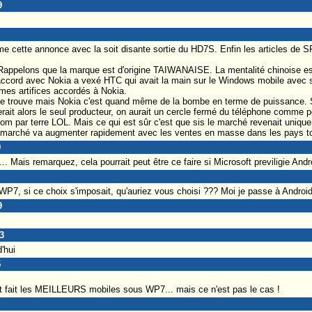
9
e cette annonce avec la soit disante sortie du HD7S. Enfin les articles de 
. Rappelons que la marque est d'origine TAIWANAISE. La mentalité chinoise est
'accord avec Nokia a vexé HTC qui avait la main sur le Windows mobile avec s
êmes artifices accordés à Nokia.
i je trouve mais Nokia c'est quand même de la bombe en terme de puissance
it alors le seul producteur, on aurait un cercle fermé du téléphone comme po
om par terre LOL. Mais ce qui est sûr c'est que sis le marché revenait uniquem
 marché va augmenter rapidement avec les ventes en masse dans les pays to
9
.. Mais remarquez, cela pourrait peut être ce faire si Microsoft previligie Andro
 WP7, si ce choix s'imposait, qu'auriez vous choisi ??? Moi je passe à Android
9
3
'hui
5
t fait les MEILLEURS mobiles sous WP7... mais ce n'est pas le cas !