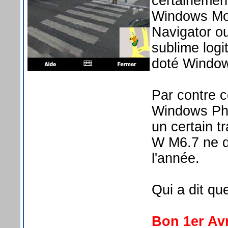
certainement
Windows Mo
Navigator ou
sublime logi
doté Windo
Par contre c
Windows Ph
un certain t
W M6.7 ne de
l'année.
Qui a dit qu
Bon 1er Avri