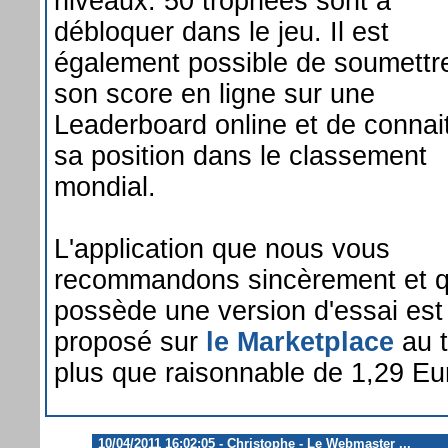
niveaux. 50 trophées sont à
débloquer dans le jeu. Il est
également possible de soumettr
son score en ligne sur une
Leaderboard online et de connai
sa position dans le classement
mondial.
L'application que nous vous
recommandons sincèrement et q
possède une version d'essai est
proposé sur
le Marketplace
au t
plus que raisonnable de 1,29 Eu
10/04/2011 16:02:05 - Christophe - Le Webmaster ...