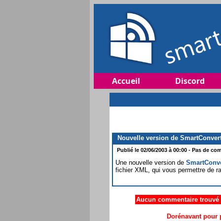
Accueil
Discord
Nouvelle version de SmartConvert 
Publié le 02/06/2003 à 00:00 - Pas de com
Une nouvelle version de
SmartConve
fichier XML, qui vous permettre de ra
Aucun commentaire trouvé .
Dorénavant pour p