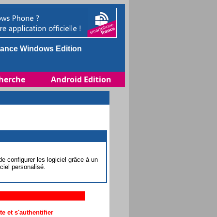
ance Windows Edition
herche
Android Edition
e configurer les logiciel grâce à un
ciel personalisé.
 et s'authentifier