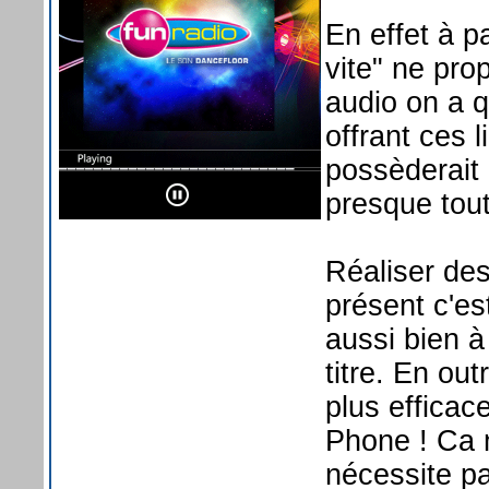
En effet à p
vite" ne pro
audio on a 
offrant ces l
possèderait
presque tout
Réaliser des
présent c'es
aussi bien à
titre. En out
plus effica
Phone ! Ca 
nécessite p