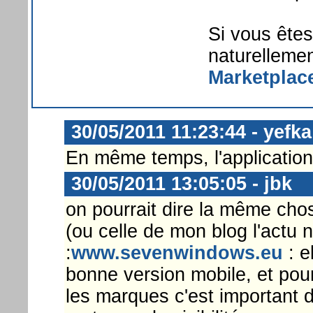
Si vous êtes 
naturelleme
Marketplac
30/05/2011 11:23:44 - yefka
En même temps, l'application 
30/05/2011 13:05:05 - jbk
on pourrait dire la même chos
(ou celle de mon blog l'actu 
:
www.sevenwindows.eu
: e
bonne version mobile, et pour
les marques c'est important d