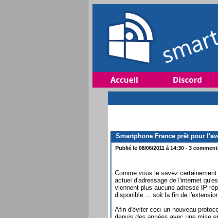
Accueil
Discord
Smartphone France prêt pour l'ave
Publié le 08/06/2011 à 14:30 - 3 commenta
Comme vous le savez certainement 
actuel d'adressage de l'internet qu'e
viennent plus aucune adresse IP répo
disponible ... soit la fin de l'extension
Afin d'éviter ceci un nouveau proto
depuis des années avec une mise en 