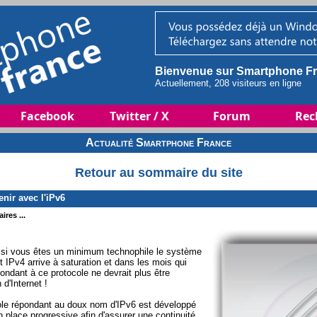
Bienvenue sur Smartphone Fr
Actuellement, 208 visiteurs en ligne
Facebook
Twitter / X
Forum
Rec
Actualité Smartphone France
Retour au sommaire du site
nir avec l'iPv6
ires ...
si vous êtes un minimum technophile le système
st IPv4 arrive à saturation et dans les mois qui
ndant à ce protocole ne devrait plus être
 d'Internet !
cole répondant au doux nom d'IPv6 est développé
place progressive afin d'assurer une continuité