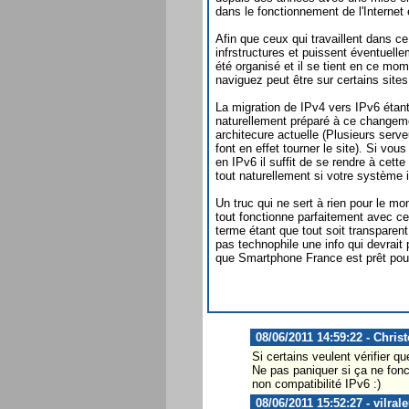
dans le fonctionnement de l'Internet
Afin que ceux qui travaillent dans c
infrstructures et puissent éventuelle
été organisé et il se tient en ce m
naviguez peut être sur certains sit
La migration de IPv4 vers IPv6 étan
naturellement préparé à ce changem
architecure actuelle (Plusieurs serv
font en effet tourner le site). Si vo
en IPv6 il suffit de se rendre à cett
tout naturellement si votre système 
Un truc qui ne sert à rien pour le mo
tout fonctionne parfaitement avec ce 
terme étant que tout soit transparent 
pas technophile une info qui devrait
que Smartphone France est prêt pour 
08/06/2011 14:59:22 - Chris
Si certains veulent vérifier qu
Ne pas paniquer si ça ne fonc
non compatibilité IPv6 :)
08/06/2011 15:52:27 - vilrale