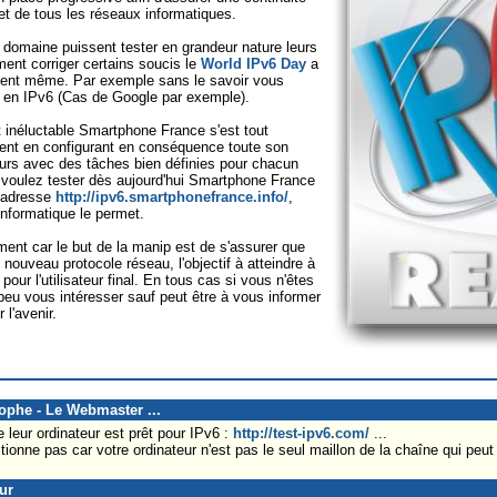
 et de tous les réseaux informatiques.
e domaine puissent tester en grandeur nature leurs
ment corriger certains soucis le
World IPv6 Day
a
oment même. Par exemple sans le savoir vous
es en IPv6 (Cas de Google par exemple).
t inéluctable Smartphone France s'est tout
ent en configurant en conséquence toute son
eurs avec des tâches bien définies pour chacun
us voulez tester dès aujourd'hui Smartphone France
e adresse
http://ipv6.smartphonefrance.info/
,
informatique le permet.
ment car le but de la manip est de s'assurer que
nouveau protocole réseau, l'objectif à atteindre à
pour l'utilisateur final. En tous cas si vous n'êtes
 peu vous intéresser sauf peut être à vous informer
l'avenir.
tophe - Le Webmaster ...
e leur ordinateur est prêt pour IPv6 :
http://test-ipv6.com/
...
tionne pas car votre ordinateur n'est pas le seul maillon de la chaîne qui peu
ur