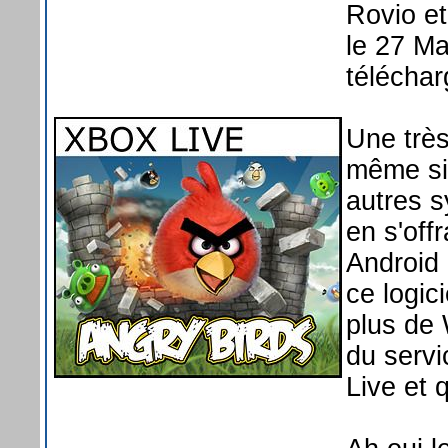
Rovio et
le 27 Ma
téléchar
Une trè
même si 
autres 
en s'off
Android 
ce logic
plus de 
du servi
Live et q