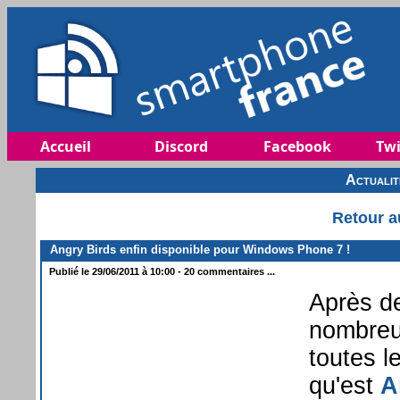
Accueil
Discord
Facebook
Twi
Actuali
Retour a
Angry Birds enfin disponible pour Windows Phone 7 !
Publié le 29/06/2011 à 10:00 - 20 commentaires ...
Après de
nombreux
toutes l
qu'est
A