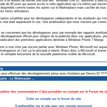
ffit à un éditeur de donner une liste des "Windows Live ID" autorisés à télécha
de de 90 jours qui auront accès à cette application qui n'a même pas besoin d
t disponible comme toutes les autres sur le Marketplace mais cachée de tous 
es futurs utilisateurs.
iption simplifiée pour les développeurs indépendants et les étudiants qui n'o
e cela était auparavant le cas. Une amélioration que nous n'avions par cont
.
 ne concernent que les développeurs avec par exemple des rapports améliorés
éveloppement officiel pour intégrer de la publicité dans ses applications, pl
 la publication des premières applications destinée à Windows Phone 7 Mango.
 si tout n'est pas encore parfait avec Windows Phone, Microsoft est aujourd'h
 développeurs et c'est ça le principal à retenir. Bravo donc à Microsoft et bo
re le véritable lancement de la nouvelle plateforme mobile de Microsoft.
ng
te pour effectuer des developpements perso avec limitation par Device ID ???
tophe - Le Webmaster ...
ublier des commentaires il faut posséder un compte sur le Forum du site
Créer un compte sur le forum du site
S'authentifier sur le site avec son compte personnel