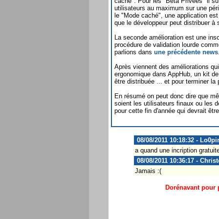
caché". Pour les "Béta Privées" il su
utilisateurs au maximum sur une pério
le "Mode caché", une application es
que le développeur peut distribuer à s
La seconde amélioration est une inscr
procédure de validation lourde comm
parlions dans
une précédente news
Après viennent des améliorations qui
ergonomique dans AppHub, un kit de d
être distribuée ... et pour terminer
En résumé on peut donc dire que même
soient les utilisateurs finaux ou les
pour cette fin d'année qui devrait êt
08/08/2011 10:18:32 - Lo0pi
a quand une incription gratui
08/08/2011 10:36:17 - Chris
Jamais :(
Dorénavant pour p