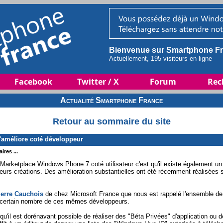
Bienvenue sur Smartphone Fr
Actuellement, 195 visiteurs en ligne
Facebook
Twitter / X
Forum
Rec
Actualité Smartphone France
Retour au sommaire du site
améliore coté développeur
ires ...
le Marketplace Windows Phone 7 coté utilisateur c'est qu'il existe également u
eurs créations. Des amélioration substantielles ont été récemment réalisées su
ierre Cauchois
de chez Microsoft France que nous est rappelé l'ensemble de
 certain nombre de ces mêmes développeurs.
qu'il est dorénavant possible de réaliser des "Béta Privées" d'application ou 