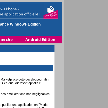
ance Windows Edition
herche
Android Edition
n Marketplace coté développeur afin
r ce que Microsoft appelle l'
 ces améliorations non négligeables
de publier une application en "Mode