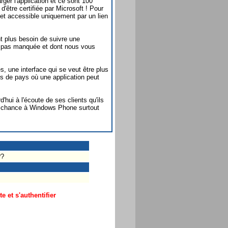
rger l'application et ce sont 100
'être certifiée par Microsoft ! Pour
et accessible uniquement par un lien
nt plus besoin de suivre une
re pas manquée et dont nous vous
, une interface qui se veut être plus
us de pays où une application peut
ui à l'écoute de ses clients qu'ils
nne chance à Windows Phone surtout
??
 et s'authentifier