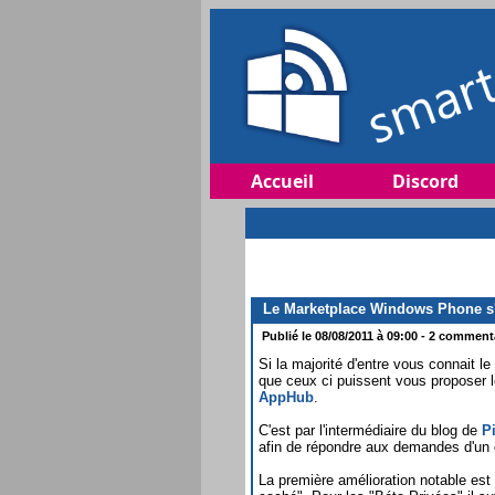
Accueil
Discord
Le Marketplace Windows Phone s'
Publié le 08/08/2011 à 09:00 - 2 commenta
Si la majorité d'entre vous connait 
que ceux ci puissent vous proposer l
AppHub
.
C'est par l'intermédiaire du blog de
P
afin de répondre aux demandes d'un
La première amélioration notable est 