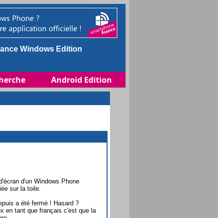
ance Windows Edition
herche
Android Edition
 d'écran d'un Windows Phone
e sur la toile.
epuis a été fermé ! Hasard ?
 en tant que français c'est que la
re.