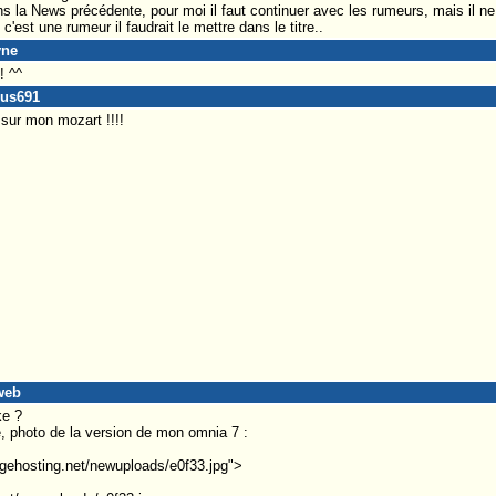
s la News précédente, pour moi il faut continuer avec les rumeurs, mais il ne 
est une rumeur il faudrait le mettre dans le titre..
yne
! ^^
ous691
sur mon mozart !!!!
2web
ke ?
e, photo de la version de mon omnia 7 :
gehosting.net/newuploads/e0f33.jpg">