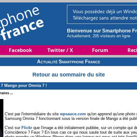
Bienvenue sur Smartphone Fr
Actuellement, 205 visiteurs en ligne
Facebook
Twitter / X
Forum
Rec
Actualité Smartphone France
Retour au sommaire du site
 7 Mango pour Omnia 7 !
aires ...
C'est par l'intermédiaire du site
wpsauce.com
qu'on apprend qu'une photo
Samsung Omnia 7 fonctionnant sous la version finale de Mango a été publié
C'est sur
Flickr
que l'image a été initialement publiée, sur un compte qui d
Coïncidence ? Faux ? En tous cas ce qui nous saute tout de suite aux yeux
photo mondre un Windows Phone dans une langue qui nous est très famillè