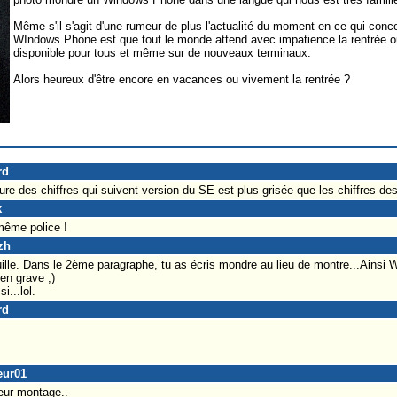
Même s'il s'agit d'une rumeur de plus l'actualité du moment en ce qui con
WIndows Phone est que tout le monde attend avec impatience la rentrée
disponible pour tous et même sur de nouveaux terminaux.
Alors heureux d'être encore en vacances ou vivement la rentrée ?
rd
iture des chiffres qui suivent version du SE est plus grisée que les chiffres des
k
même police !
zh
uille. Dans le 2ème paragraphe, tu as écris mondre au lieu de montre...Ainsi
ien grave ;)
i...lol.
rd
eur01
eur montage..