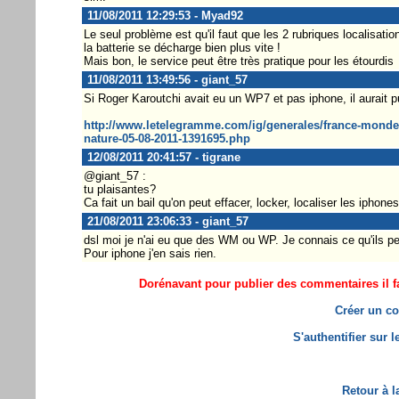
11/08/2011 12:29:53 - Myad92
Le seul problème est qu'il faut que les 2 rubriques localisa
la batterie se décharge bien plus vite !
Mais bon, le service peut être très pratique pour les étourdis
11/08/2011 13:49:56 - giant_57
Si Roger Karoutchi avait eu un WP7 et pas iphone, il aurait p
http://www.letelegramme.com/ig/generales/france-monde/f
nature-05-08-2011-1391695.php
12/08/2011 20:41:57 - tigrane
@giant_57 :
tu plaisantes?
Ca fait un bail qu'on peut effacer, locker, localiser les ipho
21/08/2011 23:06:33 - giant_57
dsl moi je n'ai eu que des WM ou WP. Je connais ce qu'ils pe
Pour iphone j'en sais rien.
Dorénavant pour publier des commentaires il fa
Créer un co
S'authentifier sur 
Retour à l