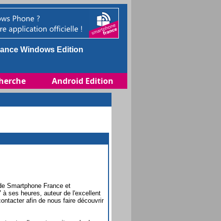
ance Windows Edition
herche
Android Edition
r de Smartphone France et
 ses heures, auteur de l'excellent
ontacter afin de nous faire découvrir