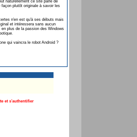
out naturellement ce site parle de
açon plutôt originale à savoir les
certes n'en est qu'à ses débuts mais
 original et intéressera sans aucun
ui en plus de la passion des Windows
botique.
e qui vaincra le robot Android ?
 et s'authentifier