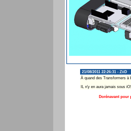
21/08/2011 22:26:31 - ZiiD
À quand des Transformers à 
IL n'y en aura jamais sous iOS
Dorénavant pour p