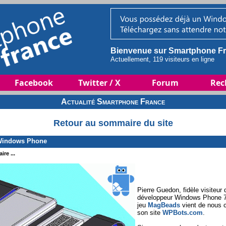
Bienvenue sur Smartphone Fr
Actuellement, 119 visiteurs en ligne
Facebook
Twitter / X
Forum
Rec
Actualité Smartphone France
Retour au sommaire du site
 Windows Phone
re ...
Pierre Guedon, fidèle visiteu
développeur Windows Phone 7 à
jeu
MagBeads
vient de nous c
son site
WPBots.com
.