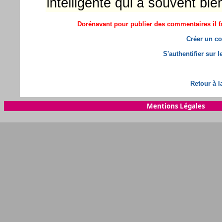
intelligente qui a souvent bi
Dorénavant pour publier des commentaires il fa
Créer un co
S'authentifier sur 
Retour à l
Mentions Légales