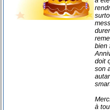
a été
rend
surto
mess
durer
reme
bien 
Anni
doit
son a
auta
smar
Merci
à to