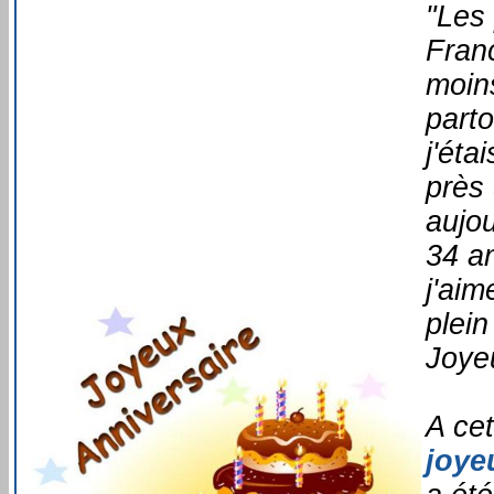
"Les 
Fran
moin
parto
j'éta
près 
aujou
34 an
j'aim
plein
Joye
A cet
joye