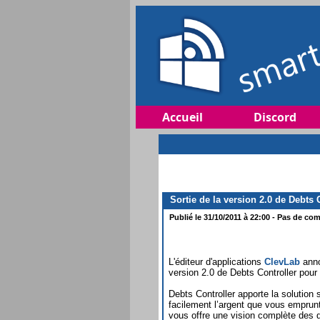
Accueil
Discord
Sortie de la version 2.0 de Debts
Publié le 31/10/2011 à 22:00 - Pas de com
L'éditeur d'applications
ClevLab
anno
version 2.0 de Debts Controller pou
Debts Controller apporte la solution 
facilement l’argent que vous emprunt
vous offre une vision complète des