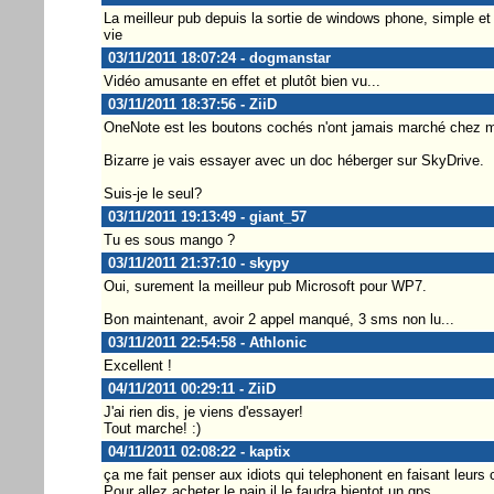
La meilleur pub depuis la sortie de windows phone, simple et
vie
03/11/2011 18:07:24 - dogmanstar
Vidéo amusante en effet et plutôt bien vu...
03/11/2011 18:37:56 - ZiiD
OneNote est les boutons cochés n'ont jamais marché chez m
Bizarre je vais essayer avec un doc héberger sur SkyDrive.
Suis-je le seul?
03/11/2011 19:13:49 - giant_57
Tu es sous mango ?
03/11/2011 21:37:10 - skypy
Oui, surement la meilleur pub Microsoft pour WP7.
Bon maintenant, avoir 2 appel manqué, 3 sms non lu...
03/11/2011 22:54:58 - Athlonic
Excellent !
04/11/2011 00:29:11 - ZiiD
J'ai rien dis, je viens d'essayer!
Tout marche! :)
04/11/2011 02:08:22 - kaptix
ça me fait penser aux idiots qui telephonent en faisant leurs
Pour allez acheter le pain il le faudra bientot un gps...