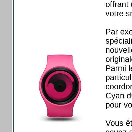
offrant
votre 
Par exe
spécial
nouvell
origina
Parmi l
particu
coordo
Cyan du
pour vo
Vous êt