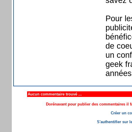
savez 
Pour le
publici
bénéfic
de coeu
un con
geek f
années
Aucun commentaire trouvé ...
Dorénavant pour publier des commentaires il fa
Créer un co
S'authentifier sur 