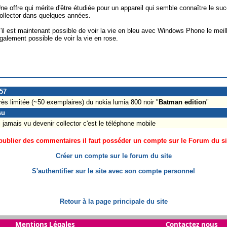
ne offre qui mérite d'être étudiée pour un appareil qui semble connaître le su
ollector dans quelques années.
'il est maintenant possible de voir la vie en bleu avec Windows Phone le meille
galement possible de voir la vie en rose.
_57
 très limitée (~50 exemplaires) du nokia lumia 800 noir "
Batman edition
"
su
ai jamais vu devenir collector c'est le téléphone mobile
ublier des commentaires il faut posséder un compte sur le Forum du site
Créer un compte sur le forum du site
S'authentifier sur le site avec son compte personnel
Retour à la page principale du site
Mentions Légales
Contactez nous