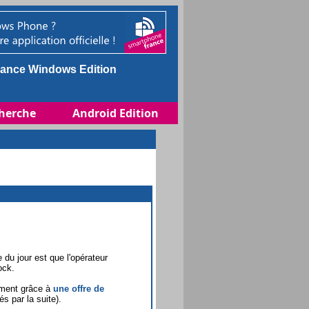
ance Windows Edition
herche
Android Edition
 du jour est que l'opérateur
ock.
lement grâce à
une offre de
 par la suite).