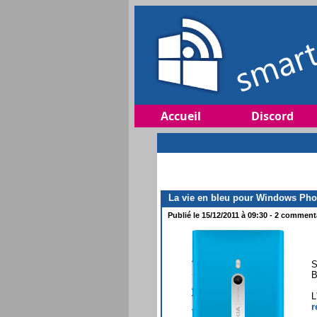
Accueil
Discord
La vie en bleu pour Windows Ph
Publié le 15/12/2011 à 09:30 - 2 commenta
S
B
L
r