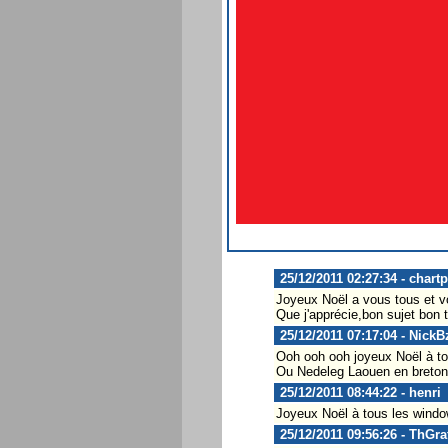
25/12/2011 02:27:34 - chart
Joyeux Noël a vous tous et vos
Que j'apprécie,bon sujet bon 
25/12/2011 07:17:04 - NickB
Ooh ooh ooh joyeux Noël à to
Ou Nedeleg Laouen en breton..
25/12/2011 08:44:22 - henri
Joyeux Noël à tous les window
25/12/2011 09:56:26 - ThGra