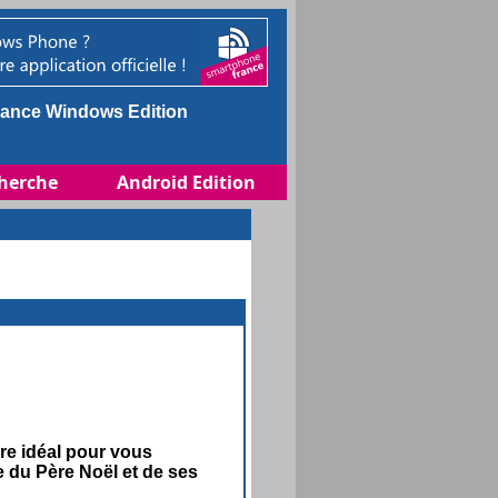
ance Windows Edition
herche
Android Edition
re idéal pour vous
 du Père Noël et de ses