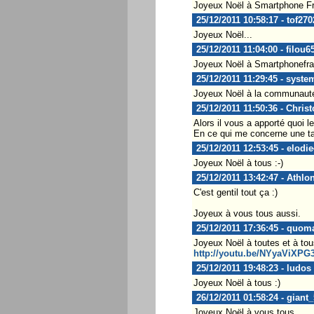
Joyeux Noël à Smartphone F
25/12/2011 10:58:17 - tof27
Joyeux Noël...
25/12/2011 11:04:00 - filou6
Joyeux Noël à Smartphonefran
25/12/2011 11:29:45 - syste
Joyeux Noël à la communauté
25/12/2011 11:50:36 - Chris
Alors il vous a apporté quoi l
En ce qui me concerne une ta
25/12/2011 12:53:45 - elodi
Joyeux Noël à tous :-)
25/12/2011 13:42:47 - Athlo
C'est gentil tout ça :)
Joyeux à vous tous aussi.
25/12/2011 17:36:45 - quom
Joyeux Noël à toutes et à tou
http://youtu.be/NYyaViXPG
25/12/2011 19:48:23 - ludos
Joyeux Noël à tous :)
26/12/2011 01:58:24 - giant
Joyeux Noël à vous tous