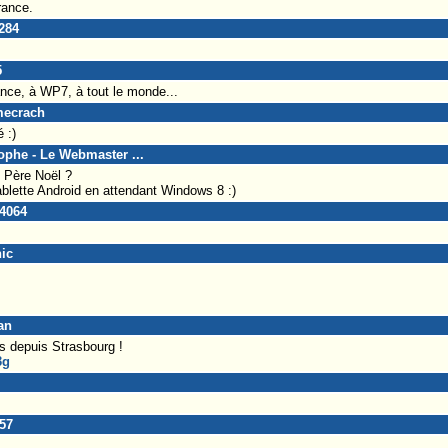
rance.
0284
5
ce, à WP7, à tout le monde...
mecrach
 :)
tophe - Le Webmaster ...
e Père Noël ?
blette Android en attendant Windows 8 :)
e4064
nic
an
s depuis Strasbourg !
3g
_57