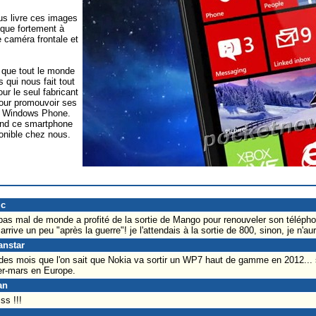
us livre ces images
 que fortement à
e caméra frontale et
e que tout le monde
qui nous fait tout
ur le seul fabricant
pour promouvoir ses
te Windows Phone.
uand ce smartphone
ponible chez nous.
ic
pas mal de monde a profité de la sortie de Mango pour renouveler son télépho
rrive un peu "après la guerre"! je l'attendais à la sortie de 800, sinon, je n'au
anstar
it des mois que l'on sait que Nokia va sortir un WP7 haut de gamme en 2012...
ier-mars en Europe.
an
ss !!!