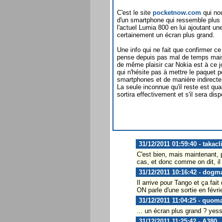
C'est le site
pocketnow.com
qui no
d'un smartphone qui ressemble plus
l'actuel Lumia 800 en lui ajoutant un
certainement un écran plus grand.
Une info qui ne fait que confirmer c
pense depuis pas mal de temps mais 
de même plaisir car Nokia est à ce jo
qui n'hésite pas à mettre le paquet 
smartphones et de manière indirec
La seule inconnue qu'il reste est q
sortira effectivement et s'il sera dis
31/12/2011 01:59:40 - takacl
C'est bien, mais maintenant, 
cas, et donc comme on dit, il a
31/12/2011 10:16:42 - dogm
Il arrive pour Tango et ça fa
ON parle d'une sortie en févr
31/12/2011 11:04:25 - quom
... un écran plus grand ? yess
31/12/2011 11:25:42 - A380