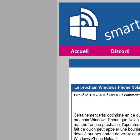
Accueil
Discord
Le prochain Windows Phone Nokia 
Publié le 31/12/2011 à 00:00 - 7 commenta
Certainement très optimiste en ce qu
prochain Windows Phone que Nokia p
marché l'année prochaine, l'opérate
fait ce qu'on peut appeler une bourde.
dévoilé sur ses cartes de vœux de p
Windows Phone Nokia !