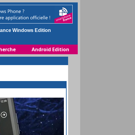
ance Windows Edition
herche
Android Edition