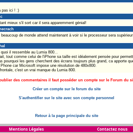
 pas ici ! :)
ic
ant mieux s'il sort car il sera apparemment génial!
emecrach
 beaucoup de monde attend maintenant à voir si le processeur sera supérieur 
hal
 quoi il ressemble au Lumia 800...
it, tout comme celui de l'iPhone sa taille est idéalement pensée pour permettr
s pourquoi les gens cherchent des écrans toujours plus grand, ca apporte qu
 Phone car Microsoft impose une résolution de 480x800.
frontale, c'est un vrai manque du Lumia 800.
ublier des commentaires il faut posséder un compte sur le Forum du site
Créer un compte sur le forum du site
S'authentifier sur le site avec son compte personnel
Retour à la page principale du site
Mentions Légales
Contactez nous