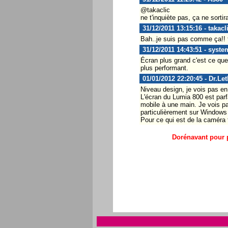
@takaclic
ne t'inquiète pas, ça ne sortira
31/12/2011 13:15:16 - takacl
Bah..je suis pas comme ça!! t
31/12/2011 14:43:51 - syst
Écran plus grand c'est ce que
plus performant.
01/01/2012 22:20:45 - Dr.Let
Niveau design, je vois pas en
L'écran du Lumia 800 est parfa
mobile à une main. Je vois pa
particulièrement sur Windows
Pour ce qui est de la caméra 
Dorénavant pour p