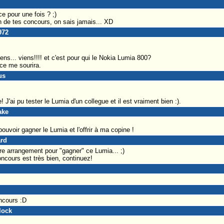
ce pour une fois ? ;)
n de tes concours, on sais jamais... XD
972
iens... viens!!!! et c'est pour qui le Nokia Lumia 800?
ce me sourira.
us
J'ai pu tester le Lumia d'un collegue et il est vraiment bien :).
ake
uvoir gagner le Lumia et l'offrir à ma copine !
ard
re arrangement pour "gagner" ce Lumia... ;)
ncours est très bien, continuez!
ncours :D
lock