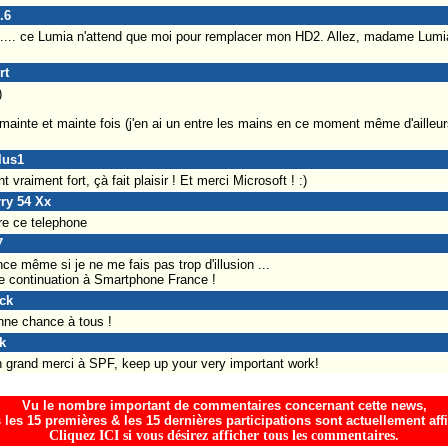
.6
.... ce Lumia n'attend que moi pour remplacer mon HD2. Allez, madame Lumia 
rt
)
r mainte et mainte fois (j'en ai un entre les mains en ce moment même d'ailleurs
lus1
t vraiment fort, çà fait plaisir ! Et merci Microsoft ! :)
rry 54 Xx
re ce telephone
7
nce même si je ne me fais pas trop d'illusion ...
 continuation à Smartphone France !
ick
nne chance à tous !
k
 grand merci à SPF, keep up your very important work!
Vu le nombre important de commentaires concernant cette news,
 les 15 premières & les 15 dernières participations sont actuellement aff
Cliquez ICI si vous désirez afficher tous les commentaires.