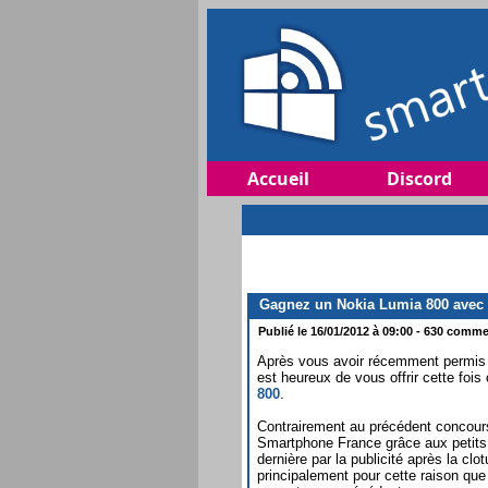
Accueil
Discord
Gagnez un Nokia Lumia 800 avec
Publié le 16/01/2012 à 09:00 - 630 commen
Après vous avoir récemment permis
est heureux de vous offrir cette fois 
800
.
Contrairement au précédent concours 
Smartphone France grâce aux petits 
dernière par la publicité après la clot
principalement pour cette raison que