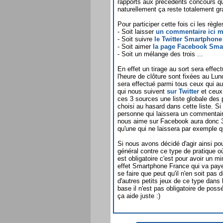
rapports aux précédents concours que
naturellement ça reste totalement gra
Pour participer cette fois ci les règl
- Soit laisser
un commentaire ici 
- Soit suivre
le Twitter Smartphone
- Soit aimer
la page Facebook Sma
- Soit un mélange des trois ...
En effet un tirage au sort sera effect
l'heure de clôture sont fixées au Lun
sera effectué parmi tous ceux qui a
qui nous suivent
sur Twitter
et ceux
ces 3 sources une liste globale des 
choisi au hasard dans cette liste. S
personne qui laissera un commentaire
nous aime sur Facebook aura donc 3 f
qu'une qui ne laissera par exemple q
Si nous avons décidé d'agir ainsi po
général contre ce type de pratique o
est obligatoire c'est pour avoir un 
effet Smartphone France qui va payer
se faire que peut qu'il n'en soit pas
d'autres petits jeux de ce type dans l
base il n'est pas obligatoire de poss
ça aide juste :)