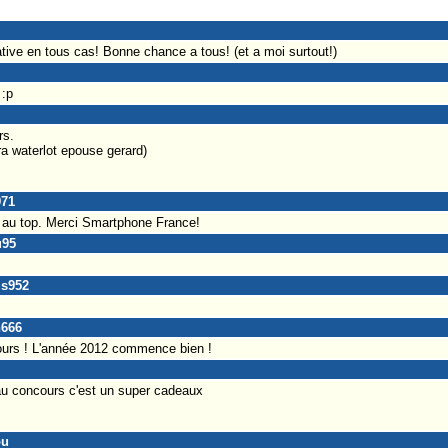
tiative en tous cas! Bonne chance a tous! (et a moi surtout!)
:p
rs.
a waterlot epouse gerard)
971
 au top. Merci Smartphone France!
u95
is952
h666
ours ! L'année 2012 commence bien !
au concours c'est un super cadeaux
ou