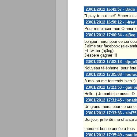
23/01/2012 16:42:57 - Dado
"I play to ouiiiine!" Super ini
23/01/2012 16:58:12 - j-frey
Pour remplacer mon Omnia 7 
23/01/2012 17:00:34 - aj3eg
bonjour merci pour ce concou
J'aime sur facebook (alexandr
Et twitter (aj3eg)
J'espere gagner !!!
23/01/2012 17:02:18 - djojo
Nouveau téléphone, pour être
23/01/2012 17:05:08 - loulo
A moi sa me tenterais bien :)
23/01/2012 17:23:53 - gaulo
Hello :) Je participe aussi :D
23/01/2012 17:31:45 - jonat
Un grand merci pour ce conc
23/01/2012 17:33:36 - sisi75
Bonjour, je tente ma chance 
merci et bonne année a tous
23/01/2012 17:35:49 - paull