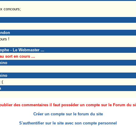
ux concours;
london
ours !
tophe - Le Webmaster ...
au sort en cours ...
mino
mino
:(
a
ublier des commentaires il faut posséder un compte sur le Forum du site
Créer un compte sur le forum du site
S'authentifier sur le site avec son compte personnel