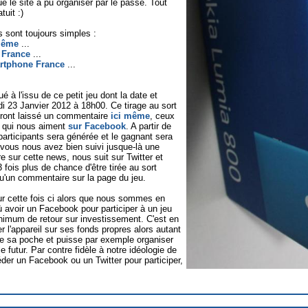
 le site a pu organiser par le passé. Tout
tuit :)
es sont toujours simples :
même
...
 France
...
rtphone France
...
ué à l'issu de ce petit jeu dont la date et
di 23 Janvier 2012 à 18h00. Ce tirage au sort
uront laissé un commentaire
ici même
, ceux
 qui nous aiment
sur Facebook
. A partir de
participants sera générée et le gagnant sera
i vous nous avez bien suivi jusque-là une
 sur cette news, nous suit sur Twitter et
ois plus de chance d'être tirée au sort
u'un commentaire sur la page du jeu.
ur cette fois ci alors que nous sommes en
ù avoir un Facebook pour participer à un jeu
minimum de retour sur investissement. C'est en
 l'appareil sur ses fonds propres alors autant
 de sa poche et puisse par exemple organiser
e futur. Par contre fidèle à notre idéologie de
éder un Facebook ou un Twitter pour participer,