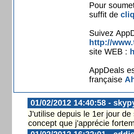
Pour soumett
suffit de
cli
Suivez AppDe
http://www
site WEB :
AppDeals est
française
Ah
01/02/2012 14:40:58 - skyp
J'utilise depuis le 1er jour d
concept que j'apprécie fortem