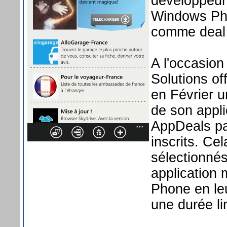
développeurs
Windows Pho
comme deal d
A l'occasion
Solutions o
en Février u
de son appli
AppDeals pa
inscrits. Ce
sélectionnés
application 
Phone en leu
une durée li