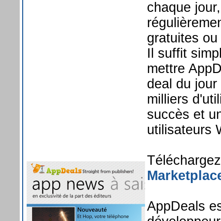
chaque jour,
régulièremen
gratuites ou
Il suffit sim
mettre AppDe
deal du jour
milliers d'ut
succès et u
utilisateur
Télécharge
Marketpla
AppDeals es