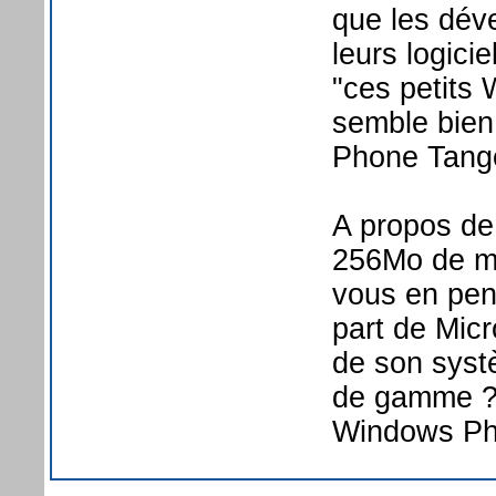
que les déve
leurs logicie
"ces petits
semble bien 
Phone Tango
A propos d
256Mo de m
vous en pen
part de Micr
de son syst
de gamme ? C
Windows Pho