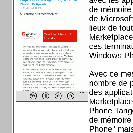
avec les ap
de mémoire v
de Microsoft
lieux de tou
Marketplace
ces termina
Windows Ph
Avec ce mes
nombre de p
des applica
Marketplace
Phone Tango
de mémoire s
Phone" mais 