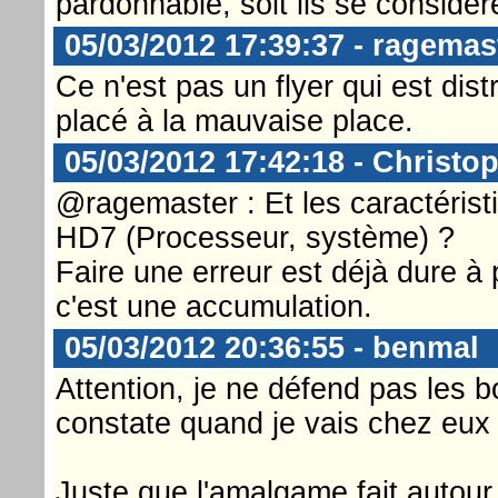
pardonnable, soit ils se considè
05/03/2012 17:39:37 - ragemas
Ce n'est pas un flyer qui est distr
placé à la mauvaise place.
05/03/2012 17:42:18 - Christop
@ragemaster : Et les caractéris
HD7 (Processeur, système) ?
Faire une erreur est déjà dure à
c'est une accumulation.
05/03/2012 20:36:55 - benmal
Attention, je ne défend pas les b
constate quand je vais chez eux 
Juste que l'amalgame fait autour