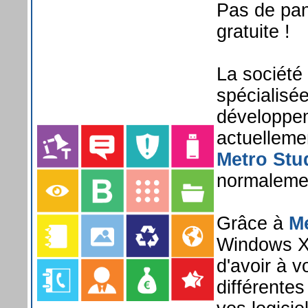
Pas de pani
gratuite !
La société
spécialisé
développem
actuellemen
Metro Stu
normalemen
Grâce à
Me
Windows XP 
d'avoir à v
différentes