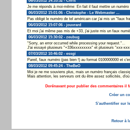
06/03/2012 14:35:52 - Chris
Je me réponds à moi-même: En fait il faut mettre un numéro d
06/03/2012 15:01:06 - Christophe - Le Webmaster ...
Pas obligé le numéro de tel américain car j'ai mis un "faux 
06/03/2012 15:07:06 - jouvrard
Et moi j'ai même pas mis de +33, j'ai juste mis un faux numéro
06/03/2012 15:30:02 - zeubug
"Sorry, an error occurred while processing your request."...
J'ai essayé plusieurs "+336xxxxxxxxx" et plusieurs "xxx-xxx-xx
07/03/2012 10:46:02 - essgi
Pareil, faux numéro (pas bien !) au format 0100000000 et c'es
08/03/2012 09:45:24 - TheBeO
Moi je ne me souviens plus, mais un numéro français classiq
Mais attention, les serveurs ont du être assez sollicités, d'o
Dorénavant pour publier des commentaires il fa
Créer un co
S'authentifier sur 
Retour à l