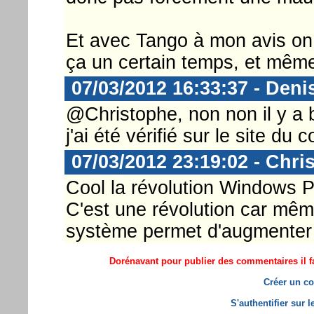
Et avec Tango à mon avis on
ça un certain temps, et même
07/03/2012 16:33:37 - Deni
@Christophe, non non il y a 
j'ai été vérifié sur le site du 
07/03/2012 23:19:02 - Chri
Cool la révolution Windows P
C'est une révolution car mêm
système permet d'augmenter 
Dorénavant pour publier des commentaires il fa
Créer un co
S'authentifier sur 