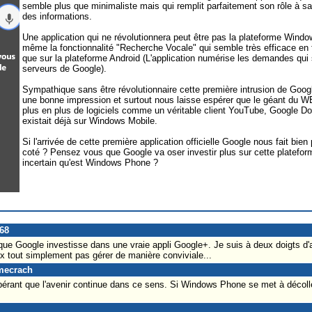
semble plus que minimaliste mais qui remplit parfaitement son rôle à sav
des informations.
Une application qui ne révolutionnera peut être pas la plateforme Wind
même la fonctionnalité "Recherche Vocale" qui semble très efficace en
que sur la plateforme Android (L'application numérise les demandes qui s
serveurs de Google).
Sympathique sans être révolutionnaire cette première intrusion de Goo
une bonne impression et surtout nous laisse espérer que le géant du W
plus en plus de logiciels comme un véritable client YouTube, Google D
existait déjà sur Windows Mobile.
Si l'arrivée de cette première application officielle Google nous fait bien
coté ? Pensez vous que Google va oser investir plus sur cette plateform
incertain qu'est Windows Phone ?
y68
 que Google investisse dans une vraie appli Google+. Je suis à deux doigts d
ux tout simplement pas gérer de manière conviviale...
emecrach
rant que l'avenir continue dans ce sens. Si Windows Phone se met à décoller