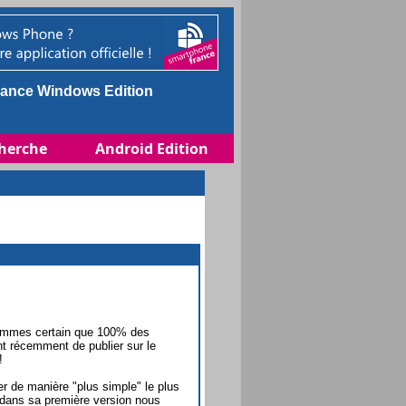
ance Windows Edition
herche
Android Edition
 sommes certain que 100% des
nt récemment de publier sur le
!
er de manière "plus simple" le plus
 dans sa première version nous