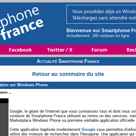
Bienvenue sur Smartphone Fr
Actuellement, 180 visiteurs en ligne
Facebook
Twitter / X
Forum
Rec
Actualité Smartphone France
Retour au sommaire du site
cation sur Windows Phone
ires ...
Google, le géant de l'internet que vous connaissez tous et dont nous
visiteurs de Smartphone France utilisent au moins un des services, vie
Marketplace Windows Phone sa première véritable application officielle 
Cette application baptisée modestement
Google
vous permettra d'utilis
utilisé des moteurs de recherches dans l'hexagone. Une application qui