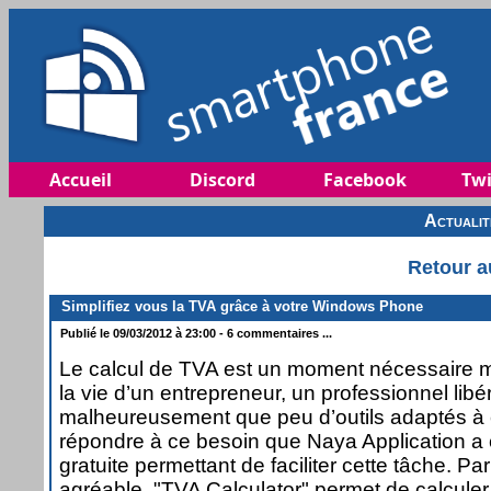
Accueil
Discord
Facebook
Twi
Actuali
Retour a
Simplifiez vous la TVA grâce à votre Windows Phone
Publié le 09/03/2012 à 23:00 - 6 commentaires ...
Le calcul de TVA est un moment nécessaire m
la vie d’un entrepreneur, un professionnel libér
malheureusement que peu d’outils adaptés à c
répondre à ce besoin que Naya Application a c
gratuite permettant de faciliter cette tâche. Pa
agréable, "TVA Calculator" permet de calculer 