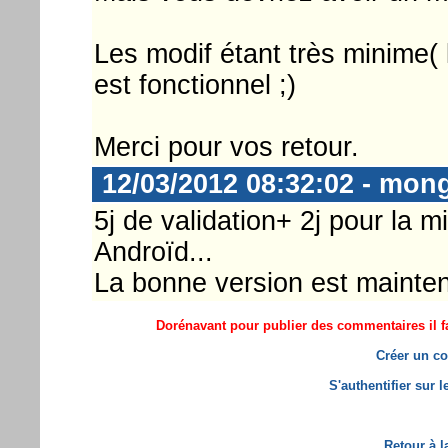
Les modif étant très minime( l'
est fonctionnel ;)
Merci pour vos retour.
12/03/2012 08:32:02 - mon
5j de validation+ 2j pour la 
Androïd...
La bonne version est mainten
Dorénavant pour publier des commentaires il fa
Créer un co
S'authentifier sur 
Retour à l