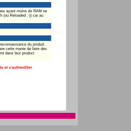
hones ayant moins de RAM ne
 (ou Reloaded ;-)) car au
 reconnaissance du produit..
ire cette manie de faire des
ent dans leur product
 et s'authentifier