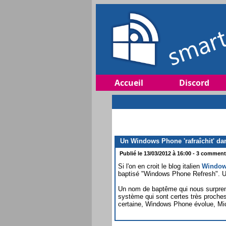
Accueil
Discord
Un Windows Phone 'rafraîchit' dan
Publié le 13/03/2012 à 16:00 - 3 commenta
Si l'on en croit le blog italien
Window
baptisé "Windows Phone Refresh". Un
Un nom de baptême qui nous surprend 
système qui sont certes très proche
certaine, Windows Phone évolue, Micro