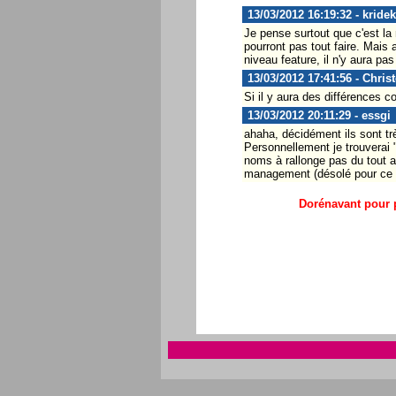
13/03/2012 16:19:32 - kridek
Je pense surtout que c'est l
pourront pas tout faire. Mais
niveau feature, il n'y aura pa
13/03/2012 17:41:56 - Chris
Si il y aura des différences 
13/03/2012 20:11:29 - essgi
ahaha, décidément ils sont tr
Personnellement je trouverai "
noms à rallonge pas du tout a
management (désolé pour ce "f
Dorénavant pour p