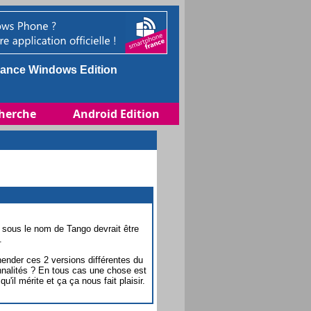
ance Windows Edition
herche
Android Edition
 sous le nom de Tango devrait être
.
ender ces 2 versions différentes du
nnalités ? En tous cas une chose est
il mérite et ça ça nous fait plaisir.