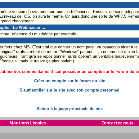
a même version du système sur tous les téléphones. Ensuite, certains télép
 au niveau de l'OS, on aura le même. On aura donc une sorte de WP7.5 Refresh
s grand changement...
tophe - Le Webmaster ...
comme l'absence du multitâche par exemple.
ès forts chez MS. C'est vrai que donner un nom pareil va beaucoup aider à la
original" qu'ils arretent de mettre "Windows" partout .. ça commence à bien fa
guicheurs. Tant qu'à se repositionner, qu'ils opèrent un véritable bouleversem
ranglais" mais je trouve ça plus parlant).
ublier des commentaires il faut posséder un compte sur le Forum du site
Créer un compte sur le forum du site
S'authentifier sur le site avec son compte personnel
Retour à la page principale du site
Mentions Légales
Contactez nous