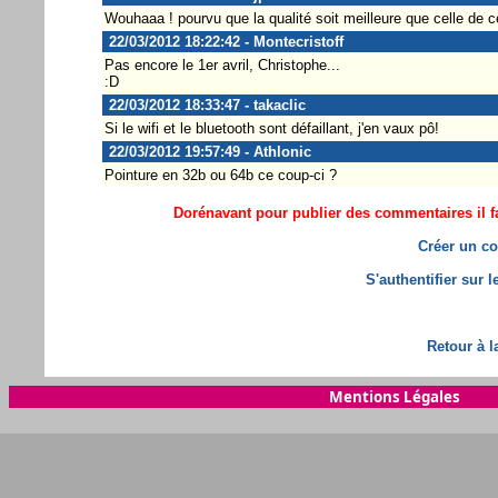
Wouhaaa ! pourvu que la qualité soit meilleure que celle de 
22/03/2012 18:22:42 - Montecristoff
Pas encore le 1er avril, Christophe...
:D
22/03/2012 18:33:47 - takaclic
Si le wifi et le bluetooth sont défaillant, j'en vaux pô!
22/03/2012 19:57:49 - Athlonic
Pointure en 32b ou 64b ce coup-ci ?
Dorénavant pour publier des commentaires il fa
Créer un co
S'authentifier sur 
Retour à l
Mentions Légales