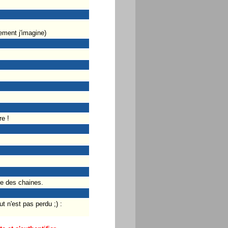
ement j'imagine)
e !
ge des chaines.
t n'est pas perdu ;) :