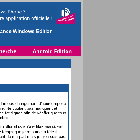
ance Windows Edition
herche
Android Edition
 la fameux changement d'heure imposé
rgie. Ne voulant pas manquer cet
s fatidiques afin de vérifier que tous
mbre.
 dire si tout s'est bien passé car
temps que je retourne la tête il
ent de ma part mais je n'en suis pas