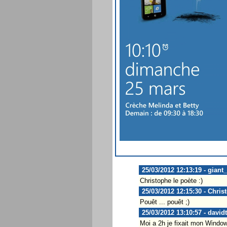
25/03/2012 12:13:19 - giant
Christophe le poète :)
25/03/2012 12:15:30 - Chris
Pouêt ... pouêt ;)
25/03/2012 13:10:57 - david
Moi a 2h je fixait mon Window