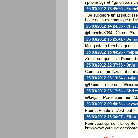
i phone 3gs et 4gs on tous 
25/03/2012 13:45:50 - Fran
" Je subodore un assouplisse
Faire de la gymnastique a 1h3
25/03/2012 14:24:30 - Chris
@Francky3084 : Ca doit être 
25/03/2012 15:25:41 - Denis
Moi, juste la Freebox qui m'a 
25/03/2012 15:44:26 - meph
Z'etes sur que c'est l'heure 
25/03/2012 22:37:53 - DrJul
Comme on me l'avait affirmé s
25/03/2012 23:13:34 - lavjau
@Denis : la même... Windows P
25/03/2012 23:17:54 - Chris
@lavjau : Pareil pour moi ! Ma
26/03/2012 09:40:34 - keyse
Pour la Freebox, c'est tout le
26/03/2012 13:36:07 - Filou
Pour ceux qui sont fanés de n
http://www.youtube.com/wa