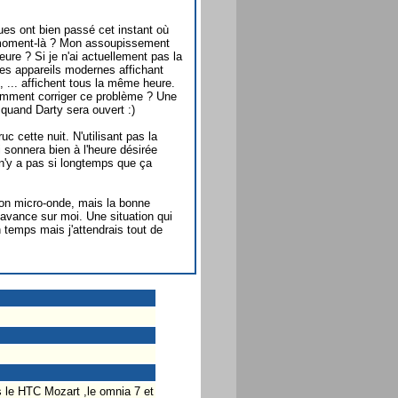
ues ont bien passé cet instant où
e moment-là ? Mon assoupissement
ure ? Si je n'ai actuellement pas la
es appareils modernes affichant
 ... affichent tous la même heure.
omment corriger ce problème ? Une
 quand Darty sera ouvert :)
c cette nuit. N'utilisant pas la
 sonnera bien à l'heure désirée
n'y a pas si longtemps que ça
mon micro-onde, mais la bonne
avance sur moi. Une situation qui
temps mais j'attendrais tout de
s le HTC Mozart ,le omnia 7 et