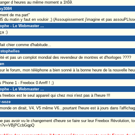
changer d heures au même moment a 1h59.
cky3084
ment de ma part"
5 du matin y faut en vouloir ;) (Assoupissement j'imagine et pas assouPLIss
tophe - Le Webmaster ...
ça :)
fait chier comme d'habitude...
istophelles
d’été et pas un complot mondial des revendeur de montres et d'horloges ????
ien
ur le forum, mon téléphone a bien sonné à la bonne heure de la nouvelle heur
hone 1 - Freebox 0 Arrrff ! ;)
tophe - Le Webmaster ...
 freebox est le seul appareil qui chez moi n'est pas à l'heure !!!
r-soze
 monde on dirait, V4, V5 même V6...pourtant l'heure est à jours dans l'afficha
e pas avoir vu le changement d'heure se faire sur leur Freebox Révolution, tou
tch?v=VBjPCcbGqpQ