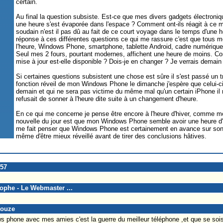
certain.
Au final la question subsiste. Est-ce que mes divers gadgets électroniq
une heure s'est évaporée dans l'espace ? Comment ont-ils réagit à c
soudain n'est il pas dû au fait de ce court voyage dans le temps d'une he
réponse à ces différentes questions ce qui me rassure c'est que tous m
l'heure, Windows Phone, smartphone, tablette Android, cadre numérique,
Seul mes 2 fours, pourtant modernes, affichent une heure de moins. C
mise à jour est-elle disponible ? Dois-je en changer ? Je verrais demain
Si certaines questions subsistent une chose est sûre il s'est passé un tru
fonction réveil de mon Windows Phone le dimanche j'espère que celui-ci
demain et qui ne sera pas victime du même mal qu'un certain iPhone il 
refusait de sonner à l'heure dite suite à un changement d'heure.
En ce qui me concerne je pense être encore à l'heure d'hiver, comme 
nouvelle du jour est que mon Windows Phone semble avoir une heure d'
me fait penser que Windows Phone est certainement en avance sur son 
même d'être mieux réveillé avant de tirer des conclusions hâtives.
_57
tophe - Le Webmaster ...
touze
s phone avec mes amies c'est la guerre du meilleur téléphone ,et que se soi