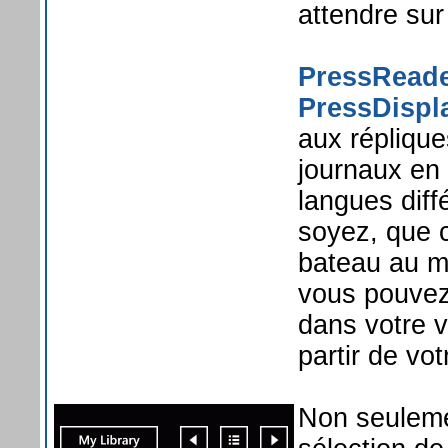
attendre sur
PressRead
PressDispl
aux répliqu
journaux en
langues dif
soyez, que c
bateau au mi
vous pouvez
dans votre v
partir de v
Non seuleme