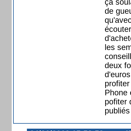
ça soul
de gueu
qu'ave
écouter
d'ache
les sem
conseil
deux fo
d'euros
profite
Phone e
pofiter
publiés