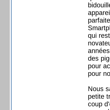
bidouil
apparei
parfai
Smartp
qui res
novateu
années 
des pig
pour a
pour no
Nous s
petite 
coup d'