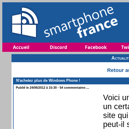
Accueil
Discord
Facebook
Twi
Actuali
Retour a
N'achetez plus de Windows Phone !
Publié le 24/06/2012 à 15:30 - 54 commentaires ...
Voici u
un cer
site qu
peut-il