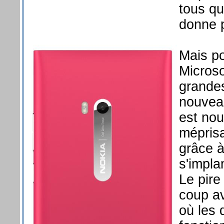
tous qu
donne p
Mais po
Microso
grande
nouveau
est nou
méprisa
grâce 
s'impla
Le pire
coup a
où les 