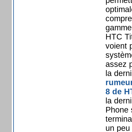
permett
optimal
compren
gamme 
HTC Ti
voient 
système
assez p
la dern
rumeur
8 de H
la der
Phone 
termina
un peu 