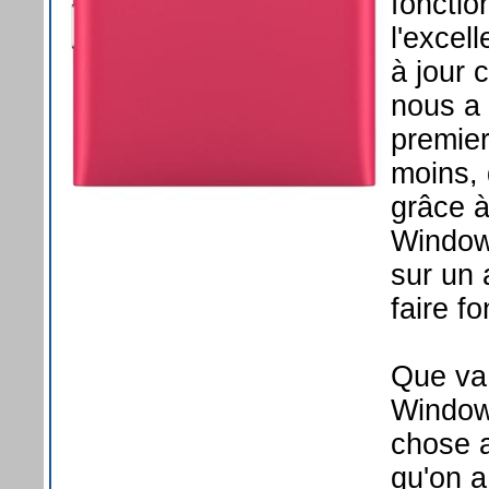
foncti
l'excel
à jour 
nous a 
premier
moins, 
grâce à
Windows
sur un 
faire fo
Que va 
Window
chose a
qu'on a