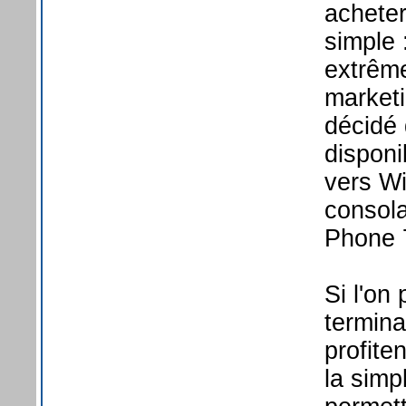
achete
simple 
extrême
marketi
décidé
disponi
vers Wi
consol
Phone 
Si l'on
termina
profite
la simp