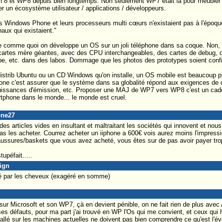
Win 8 et WP8 depuis bien longtemps. Non seulement WP7 était là pour meubler
er un écosystème utilisateur / applications / développeurs.
s Windows Phone et leurs processeurs multi cœurs n'existaient pas à l'époque e
aux qui existaient."
'idée comme quoi on développe un OS sur un joli téléphone dans sa coque. Non,
artes mère géantes, avec des CPU interchangeables, des cartes de debug, d
pe, etc. dans des labos. Dommage que les photos des prototypes soient confi
istrib Ubuntu ou un CD Windows qu'on installe, un OS mobile est beaucoup p
phone c'est assurer que le système dans sa globalité répond aux exigences de 
issances d'émission, etc. Proposer une MAJ de WP7 vers WP8 c'est un cade
tphone dans le monde... le monde est cruel.
one27
e des articles vides en insultant et maltraitant les sociétés qui innovent et nous 
pas les acheter. Courrez acheter un iiphone a 600€ vois aurez moins l'impressio
aussures/baskets que vous avez acheté, vous êtes sur de pas avoir payer trop
upéfait.....
ign
iré par les cheveux (exagéré en somme)
 sur Microsoft et son WP7, çà en devient pénible, on ne fait rien de plus ave
es défauts, pour ma part j'ai trouvé en WP l'Os qui me convient, et ceux qui 
allé sur les machines actuelles ne doivent pas bien comprendre ce qu'est l'év