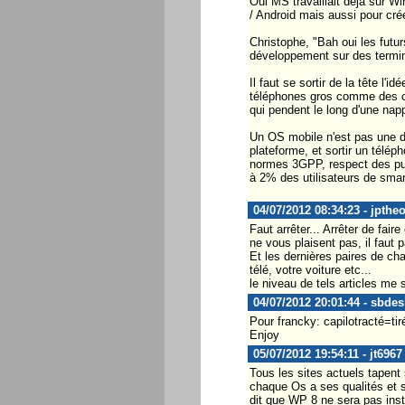
Oui MS travaillait déjà sur 
/ Android mais aussi pour cré
Christophe, "Bah oui les futur
développement sur des termin
Il faut se sortir de la tête l
téléphones gros comme des c
qui pendent le long d'une nap
Un OS mobile n'est pas une d
plateforme, et sortir un télé
normes 3GPP, respect des pu
à 2% des utilisateurs de smar
04/07/2012 08:34:23 - jpthe
Faut arrêter... Arrêter de fair
ne vous plaisent pas, il faut 
Et les dernières paires de ch
télé, votre voiture etc...
le niveau de tels articles me st
04/07/2012 20:01:44 - sbdes
Pour francky: capilotracté=t
Enjoy
05/07/2012 19:54:11 - jt6967
Tous les sites actuels tapent
chaque Os a ses qualités et s
dit que WP 8 ne sera pas inst