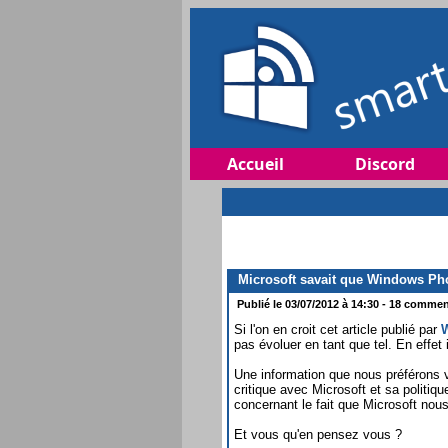
Accueil
Discord
Microsoft savait que Windows Pho
Publié le 03/07/2012 à 14:30 - 18 comment
Si l'on en croit cet article publié par
pas évoluer en tant que tel. En eff
Une information que nous préférons v
critique avec Microsoft et sa politi
concernant le fait que Microsoft nou
Et vous qu'en pensez vous ?