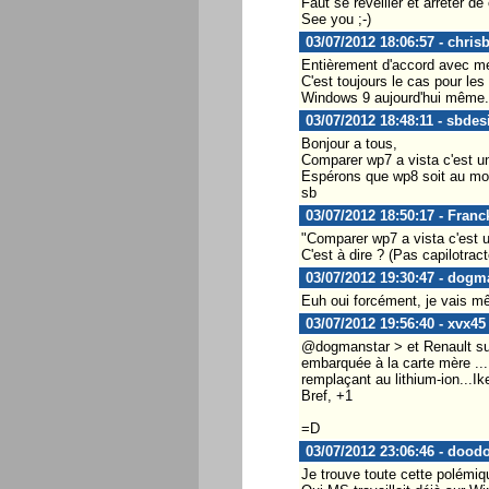
Faut se réveiller et arrêter d
See you ;-)
03/07/2012 18:06:57 - chris
Entièrement d'accord avec me
C'est toujours le cas pour les
Windows 9 aujourd'hui même.
03/07/2012 18:48:11 - sbdes
Bonjour a tous,
Comparer wp7 a vista c'est un
Espérons que wp8 soit au moin
sb
03/07/2012 18:50:17 - Fran
"Comparer wp7 a vista c'est u
C'est à dire ? (Pas capilotract
03/07/2012 19:30:47 - dogm
Euh oui forcément, je vais mê
03/07/2012 19:56:40 - xvx45
@dogmanstar > et Renault sur 
embarquée à la carte mère ...
remplaçant au lithium-ion...I
Bref, +1
=D
03/07/2012 23:06:46 - dood
Je trouve toute cette polémi