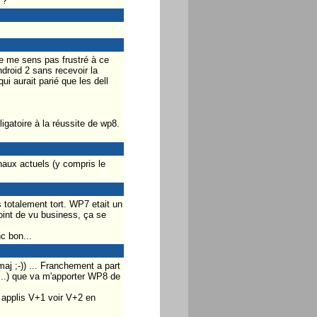
 ?
je me sens pas frustré à ce
droid 2 sans recevoir la
ui aurait parié que les dell
igatoire à la réussite de wp8.
naux actuels (y compris le
 totalement tort. WP7 etait un
point de vu business, ça se
c bon...
maj ;-)) ... Franchement a part
t ...) que va m'apporter WP8 de
s applis V+1 voir V+2 en