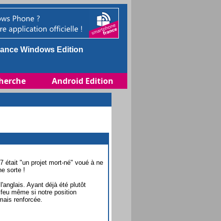
ance Windows Edition
herche
Android Edition
 était "un projet mort-né" voué à ne
e sorte !
anglais. Ayant déjà été plutôt
 feu même si notre position
mais renforcée.