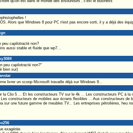
e croire qu'on est dans le monde des Bisounours , c'est le business
b
phistophelles !
 OS. Alors que Windows 8 pour PC n'est pas encore sorti, il y a déjà des équipe
ign
 peu capilotracté non?
s aussi stable et fluide que wp7...
cky3084
n peu capilotracté non?"
é bien sur)
anstar
me livrer un scoop Microsoft travaille déjà sur Windows 9...
la Clio 5 ... Et les constructeurs TV sur le 4k ... Les constructeurs PC à la
 Les constructeurs de mobiles aux écrans flexibles ... Aux constructeurs de ba
kea sur une future gamme de meubles TV... Les entreprises pétrolières, heu no
oo256
que exagérée.