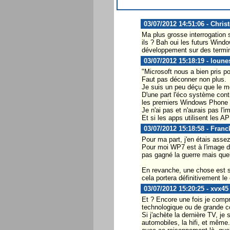
03/07/2012 14:51:06 - Chris
Ma plus grosse interrogation s
ils ? Bah oui les futurs Windo
développement sur des terminau
03/07/2012 15:18:19 - loune
"Microsoft nous a bien pris 
Faut pas déconner non plus.
Je suis un peu déçu que le mo
D'une part l'éco système cont
les premiers Windows Phone 8
Je n'ai pas et n'aurais pas l
Et si les apps utilisent les A
03/07/2012 15:18:58 - Fran
Pour ma part, j'en étais ass
Pour moi WP7 est à l'image de
pas gagné la guerre mais quel
En revanche, une chose est su
cela portera définitivement l
03/07/2012 15:20:25 - xvx45
Et ? Encore une fois je compre
technologique ou de grande co
Si j'achète la dernière TV, je
automobiles, la hifi, et même.