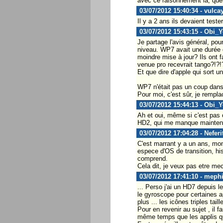
avec ce raisonnement là, que
03/07/2012 15:40:34 - vulca
Il y a 2 ans ils devaient test
03/07/2012 15:43:15 - Obi_
Je partage l'avis général, po
niveau. WP7 avait une durée 
moindre mise à jour? Ils ont fa
venue pro recevrait tango?!?!?
Et que dire d'apple qui sort u
WP7 n'était pas un coup dans 
Pour moi, c'est sûr, je remp
03/07/2012 15:44:13 - Obi_
Ah et oui, même si c'est pas 
HD2, qui me manque mainten
03/07/2012 17:04:28 - Neferi
C'est marrant y a un ans, mon
espece d'OS de transition, his
comprend.
Cela dit, je veux pas etre mec
03/07/2012 17:41:10 - meph
... Perso j'ai un HD7 depuis l
le gyroscope pour certaines ap
plus ... les icônes triples taill
Pour en revenir au sujet , il 
même temps que les applis qui