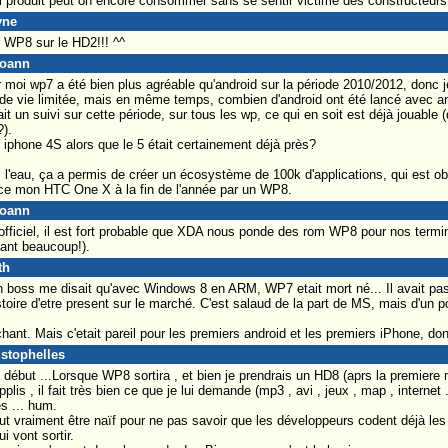
l produit peut on encore consommer sans se sentir victime des constructeurs
yne
er WP8 sur le HD2!!! ^^
Yoann
ur moi wp7 a été bien plus agréable qu'android sur la période 2010/2012, donc 
de vie limitée, mais en même temps, combien d'android ont été lancé avec an
it un suivi sur cette période, sur tous les wp, ce qui en soit est déjà jouable (q
).
n iphone 4S alors que le 5 était certainement déjà près?
l'eau, ça a permis de créer un écosystème de 100k d'applications, qui est obl
lace mon HTC One X à la fin de l'année par un WP8.
Yoann
officiel, il est fort probable que XDA nous ponde des rom WP8 pour nos termi
ant beaucoup!).
th
 boss me disait qu'avec Windows 8 en ARM, WP7 etait mort né... Il avait pas
toire d'etre present sur le marché. C'est salaud de la part de MS, mais d'un 
hant. Mais c'etait pareil pour les premiers android et les premiers iPhone, don
istophelles
e début ...Lorsque WP8 sortira , et bien je prendrais un HD8 (aprs la premiere 
plis , il fait très bien ce que je lui demande (mp3 , avi , jeux , map , interne
es ... hum.
faut vraiment être naïf pour ne pas savoir que les développeurs codent déjà le
 vont sortir.