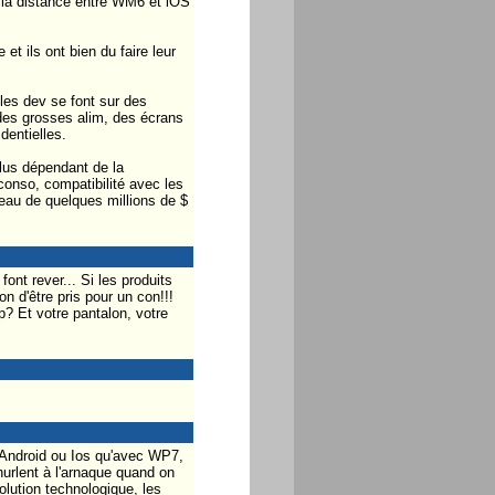
 la distance entre WM6 et iOS
t ils ont bien du faire leur
 les dev se font sur des
es grosses alim, des écrans
dentielles.
lus dépendant de la
conso, compatibilité avec les
au de quelques millions de $
font rever... Si les produits
n d'être pris pour un con!!!
? Et votre pantalon, votre
c Android ou Ios qu'avec WP7,
hurlent à l'arnaque quand on
olution technologique, les