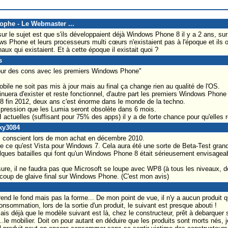
tophe - Le Webmaster ...
ur le sujet est que s'ils développaient déjà Windows Phone 8 il y a 2 ans, sur 
ws Phone et leurs processeurs multi cœurs n'existaient pas à l'époque et ils on
x qui existaient. Et à cette époque il existait quoi ?
s
pour des cons avec les premiers Windows Phone"
bile ne soit pas mis à jour mais au final ça change rien au qualité de l'OS.
inuera d'exister et reste fonctionnel, d'autre part les premiers Windows Phone
 fin 2012, deux ans c'est énorme dans le monde de la techno.
'impression que les Lumia seront obsolète dans 6 mois.
PI actuelles (suffisant pour 75% des apps) il y a de forte chance pour qu'elles 
cky3084
ez conscient lors de mon achat en décembre 2010.
 ce qu'est Vista pour Windows 7. Cela aura été une sorte de Beta-Test grande
ques batailles qui font qu'un Windows Phone 8 était sérieusement envisageab
re, il ne faudra pas que Microsoft se loupe avec WP8 (à tous les niveaux, do
e coup de glaive final sur Windows Phone. (C'est mon avis)
nd le fond mais pas la forme... De mon point de vue, il n'y a aucun produit qu
nsommation, lors de la sortie d'un produit, le suivant est presque abouti !
 sais déjà que le modèle suivant est là, chez le constructeur, prêt à debarquer
..le mobilier. Doit on pour autant en déduire que les produits sont morts nés,