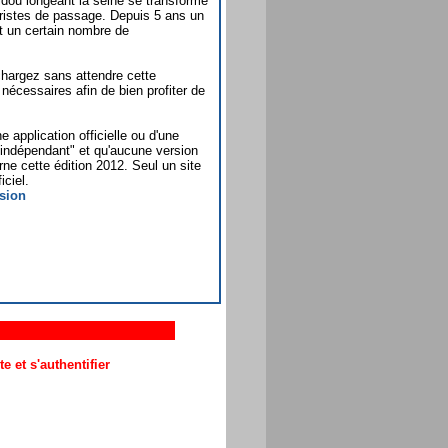
dou longeant la seine se transforme
touristes de passage. Depuis 5 ans un
nt un certain nombre de
hargez sans attendre cette
 nécessaires afin de bien profiter de
e application officielle ou d'une
r indépendant" et qu'aucune version
rne cette édition 2012. Seul un site
iciel.
 et s'authentifier