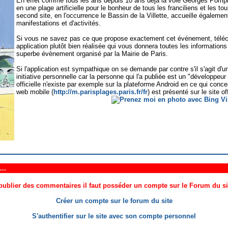
En effet comme tous les ans depuis 10 ans déjà la voie Georges Pompi
en une plage artificielle pour le bonheur de tous les franciliens et les 
second site, en l'occurrence le Bassin de la Villette, accueille égaleme
manifestations et d'activités.
Si vous ne savez pas ce que propose exactement cet événement, téléc
application plutôt bien réalisée qui vous donnera toutes les informations
superbe évènement organisé par la Mairie de Paris.
Si l'application est sympathique on se demande par contre s'il s'agit d'un
initiative personnelle car la personne qui l'a publiée est un "développeu
officielle n'existe par exemple sur la plateforme Android en ce qui conce
web mobile (
http://m.parisplages.paris.fr/fr
) est présenté sur le site off
..
ublier des commentaires il faut posséder un compte sur le Forum du site
Créer un compte sur le forum du site
S'authentifier sur le site avec son compte personnel