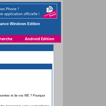
ance Windows Edition
herche
Android Edition
 journées et de vos WE ? Pourquoi