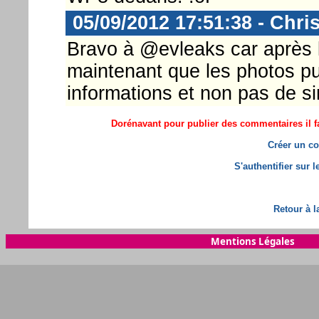
05/09/2012 17:51:38 - Chri
Bravo à @evleaks car après l'
maintenant que les photos pu
informations et non pas de s
Dorénavant pour publier des commentaires il fa
Créer un co
S'authentifier sur 
Retour à l
Mentions Légales