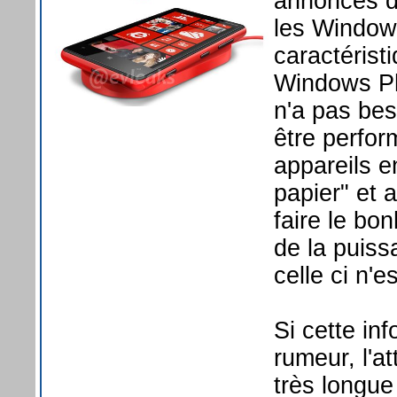
annonces de
les Window
caractérist
Windows Ph
n'a pas be
être perfo
appareils e
papier" et 
faire le bo
de la puis
celle ci n'e
Si cette in
rumeur, l'at
très longue