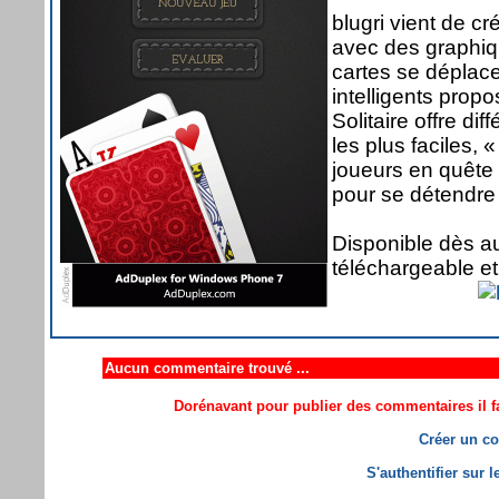
blugri vient de c
avec des graphiqu
cartes se déplace
intelligents propo
Solitaire offre dif
les plus faciles,
joueurs en quête 
pour se détendre
Disponible dès au
téléchargeable et
Aucun commentaire trouvé ...
Dorénavant pour publier des commentaires il fa
Créer un co
S'authentifier sur 