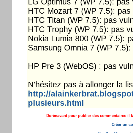
LG Optimus 7 (WP 7.5): pas 
HTC Mozart 7 (WP 7.5): pas 
HTC Titan (WP 7.5): pas vul
HTC Trophy (WP 7.5): pas vu
Nokia Lumia 800 (WP 7.5): p
Samsung Omnia 7 (WP 7.5): 
HP Pre 3 (WebOS) : pas vuln
N'hésitez pas à allonger la lis
http://alainkerbrat.blogspot
plusieurs.html
Dorénavant pour publier des commentaires il fa
Créer un co