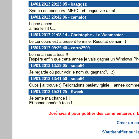
14/01/2013 20:23:05 - baaggzz
Sympa ce concours. MERCI et longue vie a spf.
14/01/2013 20:42:06 - camalot
bonne année
à moi le HTC....
14/01/2013 21:08:14 - Christophe - Le Webmaster ...
Le concours est à présent terminé. Résultat demain :)
15/01/2013 09:29:40 - zorro2509
bonne année a tous !!
j'espère enfin que cette année je vais gagner un Windows 
15/01/2013 13:39:05 - soso64
Je regarde oú pour voir le nom du gagnant?....:)
15/01/2013 13:41:50 - soso64
Oups j ai trouvé :) Felicitations pauletvirginie ,l annee comm
15/01/2013 15:31:25 - Kweek
Je tente ma chance !!!
Et bonne année à tous !
Dorénavant pour publier des commentaires il fa
Créer un co
S'authentifier sur 