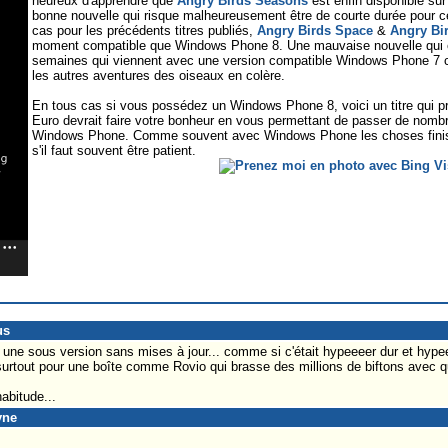
heureux d'apprendre que
Angry Birds Seasons
est enfin disponible su
bonne nouvelle qui risque malheureusement être de courte durée pour ce
cas pour les précédents titres publiés,
Angry Birds Space
&
Angry Bi
moment compatible que Windows Phone 8. Une mauvaise nouvelle qui e
semaines qui viennent avec une version compatible Windows Phone 7 c
les autres aventures des oiseaux en colère.
En tous cas si vous possédez un Windows Phone 8, voici un titre qui pr
Euro devrait faire votre bonheur en vous permettant de passer de nombr
Windows Phone. Comme souvent avec Windows Phone les choses finisse
s'il faut souvent être patient.
us
une sous version sans mises à jour... comme si c'était hypeeeer dur et hype
surtout pour une boîte comme Rovio qui brasse des millions de biftons avec q
abitude...
yne