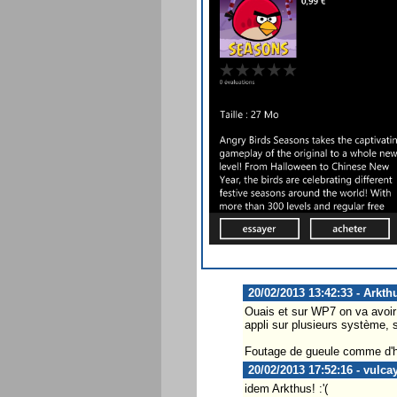
20/02/2013 13:42:33 - Arkth
Ouais et sur WP7 on va avoir 
appli sur plusieurs système, 
Foutage de gueule comme d'h
20/02/2013 17:52:16 - vulca
idem Arkthus! :'(