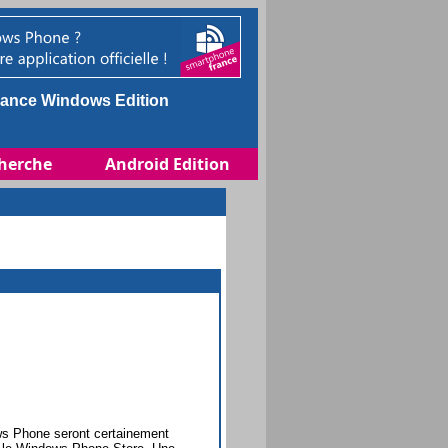
ance Windows Edition
herche
Android Edition
ws Phone seront certainement