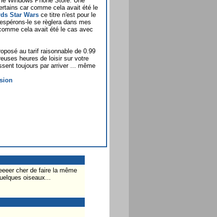
r le Windows Phone Store. Une
rtains car comme cela avait été le
rds Star Wars
ce titre n'est pour le
spérons-le se règlera dans mes
omme cela avait été le cas avec
oposé au tarif raisonnable de 0.99
euses heures de loisir sur votre
nt toujours par arriver ... même
eeeer cher de faire la même
uelques oiseaux...