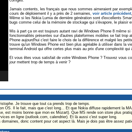
corrigés.
Jamais contents, les français que nous sommes aimeraient par exempl
cours de déploiement il y a près de 2 semaines,
voir article précédent
Même si les Nokia Lumia de dernière génération sont d'excellents Smar
bugs comme celui de la mémoire de stockage qui s'évapore, le plaisir e
Mis à part ça on est toujours autant ravi de Windows Phone 8 même si o
fonctionnalités présentes sur d'autres plateformes mobiles se fait trop
Phone aujourd'hui c'est faire le chois de la différence et malgré les petit
trouve qu'un Windows Phone est bien plus agréable à utiliser dans la vi
terminal Android qui offre certes plus mais au prix d'une complexité qui
Et vous êtes vous satisfait de votre Windows Phone ? Trouvez vous 
jour mettent trop de temps à venir ?
istophe. Je trouve que tout ca prends trop de temps.
 OS. Il le fait, mais que c'est long... Et que Nokia diffuse rapidement la MAJ
se, est moins bonne que mon ex Mozart). Que MS rende son store plus pratique
rvices en ligne (outlook.com, calendrier). Et là aussi c'est super long.
 domaines, donc content pour cet aspect là. Mais je dois pas être assez pat
ntane