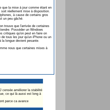
e que la mise à jour comme étant en
, soit réellement mise à disposition.
tphones, à cause de certains gros
st un peu gâché.
n trouve que l'arrivée de certaines
 attendre. Posséder un Windows
es critiques qu'on peut en faire on
e de tous les jour qu'un iPhone ou un
 à la longue devient pesante.
comme nous que certaines mises à
 censée améliorer la stabilité
, ce qui là aussi est long à
ient parce ca avance