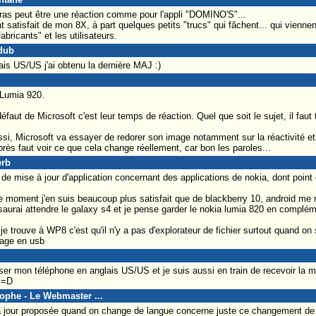
ndras peut être une réaction comme pour l'appli "DOMINO'S"...
t satisfait de mon 8X, à part quelques petits "trucs" qui fâchent... qui vienn
bricants" et les utilisateurs.
dub
ais US/US j'ai obtenu la dernière MAJ :)
 Lumia 920.
éfaut de Microsoft c'est leur temps de réaction. Quel que soit le sujet, il faut 
si, Microsoft va essayer de redorer son image notamment sur la réactivité et 
rès faut voir ce que cela change réellement, car bon les paroles...
erb
de mise à jour d'application concernant des applications de nokia, dont point
 moment j'en suis beaucoup plus satisfait que de blackberry 10, android me 
 saurai attendre le galaxy s4 et je pense garder le nokia lumia 820 en complé
 trouve à WP8 c'est qu'il n'y a pas d'explorateur de fichier surtout quand on s
age en usb
r mon téléphone en anglais US/US et je suis aussi en train de recevoir la m
 =D
tophe - Le Webmaster ...
jour proposée quand on change de langue concerne juste ce changement de 