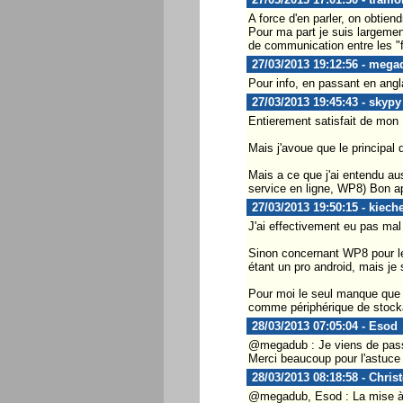
A force d'en parler, on obtie
Pour ma part je suis largemen
de communication entre les "fa
27/03/2013 19:12:56 - mega
Pour info, en passant en angl
27/03/2013 19:45:43 - skypy
Entierement satisfait de mon
Mais j'avoue que le principal d
Mais a ce que j'ai entendu aus
service en ligne, WP8) Bon ap
27/03/2013 19:50:15 - kiech
J'ai effectivement eu pas mal 
Sinon concernant WP8 pour le
étant un pro android, mais je
Pour moi le seul manque que je
comme périphérique de stock
28/03/2013 07:05:04 - Esod
@megadub : Je viens de passe
Merci beaucoup pour l'astuce
28/03/2013 08:18:58 - Chris
@megadub, Esod : La mise à 