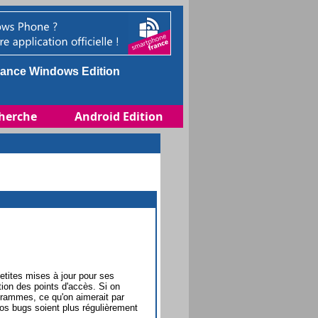
ance Windows Edition
herche
Android Edition
etites mises à jour pour ses
on des points d'accès. Si on
grammes, ce qu'on aimerait par
ros bugs soient plus régulièrement